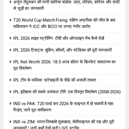
अर्जुन तेंदुलकर की पत्नी सानिया चंडोक: उम्र, परिवार, करियर और शादी
से जुड़ी हर जानकारी
T20 World Cup Match-Fixing: दक्षिण अफ्रीका की जीत के बाद
पाकिस्तान ने ICC और BCCI पर लगाए गंभीर आरोप
IPL 2026 लाइव स्ट्रीमिंग: टीवी और ऑनलाइन मैच कैसे देखें
IPL 2026 टिकट्स: बुकिंग, कीमतें, और स्टेडियम की पूरी जानकारी
5
IPL Net Worth 2026: 18.5 अरब डॉलर के क्रिकेट साम्राज्य का
IPL Net Worth 2026: 18.5 अरब डॉलर
पूरा विश्लेषण
के क्रिकेट साम्राज्य का पूरा विश्लेषण
IPL टीम के मालिक: फ्रेंचाइजी के पीछे की असली ताकत
आईपीएल 2026
क्रिकेट
IPL इतिहास की सबसे असफल टीमें: एक विस्तृत विश्लेषण (2008-2026)
6
IPL टीम के मालिक: फ्रेंचाइजी के पीछे की
IND vs PAK: T20 वर्ल्ड कप 2026 के फाइनल में हो सकती है महा-
भिड़ंत, जानें पूरा समीकरण
असली ताकत
आईपीएल 2026
क्रिकेट
IND vs ZIM: भारत-जिम्बाब्वे मुकाबला, सेमीफाइनल की राह और पूरी
जानकारी ! जानें कहाँ देखें फ्री LIVE स्ट्रीम