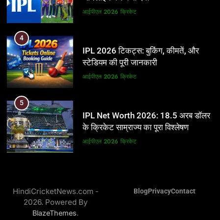
आईपीएल 2026
क्रिकेट
आईपीएल 2026
क्रिकेट
5
4
IPL Net Worth 2026: 18.5 अरब डॉलर
IPL 2026 टिकट्स: बुकिंग, कीमतें, और
के क्रिकेट साम्राज्य का पूरा विश्लेषण
स्टेडियम की पूरी जानकारी
आईपीएल 2026
क्रिकेट
आईपीएल 2026
क्रिकेट
6
5
IPL टीम के मालिक: फ्रेंचाइजी के पीछे की
IPL Net Worth 2026: 18.5 अरब डॉलर
असली ताकत
के क्रिकेट साम्राज्य का पूरा विश्लेषण
आईपीएल 2026
क्रिकेट
आईपीएल 2026
क्रिकेट
7
6
IPL इतिहास की सबसे असफल टीमें: एक
IPL टीम के मालिक: फ्रेंचाइजी के पीछे की
विस्तृत विश्लेषण (2008-2026)
HindiCricketNews.com -
Blog
Privacy
Contact
असली ताकत
2026. Powered By
क्रिकेट
आईपीएल 2026
क्रिकेट
.
BlazeThemes