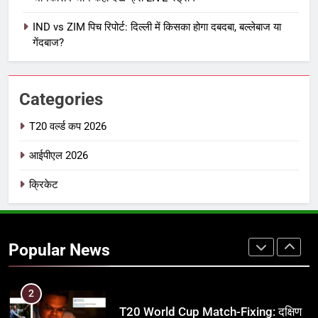
7
IND vs ZIM पिच रिपोर्ट: दिल्ली में किसका होगा दबदबा, बल्लेबाज या
IPL इतिहास की सबसे असफल टीमें: एक
गेंदबाज?
विस्तृत विश्लेषण (2008-2026)
क्रिकेट
Categories
8
IND vs PAK: T20 वर्ल्ड कप 2026 के
T20 वर्ल्ड कप 2026
फाइनल में हो सकती है महा-भिड़ंत, जानें पूरा
आईपीएल 2026
समीकरण
T20 वर्ल्ड कप 2026
क्रिकेट
1
अर्जुन तेंदुलकर की पत्नी सानिया चंडोक:
उम्र, परिवार, करियर और शादी से जुड़ी हर
Popular News
जानकारी
क्रिकेट
2
T20 World Cup Match-Fixing: दक्षिण