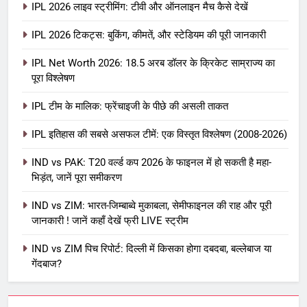
IPL 2026 लाइव स्ट्रीमिंग: टीवी और ऑनलाइन मैच कैसे देखें
IPL 2026 टिकट्स: बुकिंग, कीमतें, और स्टेडियम की पूरी जानकारी
5
IPL Net Worth 2026: 18.5 अरब डॉलर के क्रिकेट साम्राज्य का
IPL Net Worth 2026: 18.5 अरब डॉलर
पूरा विश्लेषण
के क्रिकेट साम्राज्य का पूरा विश्लेषण
IPL टीम के मालिक: फ्रेंचाइजी के पीछे की असली ताकत
आईपीएल 2026
क्रिकेट
IPL इतिहास की सबसे असफल टीमें: एक विस्तृत विश्लेषण (2008-2026)
6
IPL टीम के मालिक: फ्रेंचाइजी के पीछे की
IND vs PAK: T20 वर्ल्ड कप 2026 के फाइनल में हो सकती है महा-
भिड़ंत, जानें पूरा समीकरण
असली ताकत
आईपीएल 2026
क्रिकेट
IND vs ZIM: भारत-जिम्बाब्वे मुकाबला, सेमीफाइनल की राह और पूरी
जानकारी ! जानें कहाँ देखें फ्री LIVE स्ट्रीम
7
IND vs ZIM पिच रिपोर्ट: दिल्ली में किसका होगा दबदबा, बल्लेबाज या
IPL इतिहास की सबसे असफल टीमें: एक
गेंदबाज?
विस्तृत विश्लेषण (2008-2026)
क्रिकेट