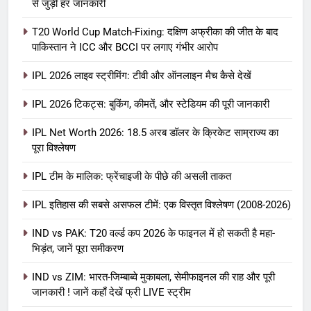
से जुड़ी हर जानकारी
T20 World Cup Match-Fixing: दक्षिण अफ्रीका की जीत के बाद
पाकिस्तान ने ICC और BCCI पर लगाए गंभीर आरोप
IPL 2026 लाइव स्ट्रीमिंग: टीवी और ऑनलाइन मैच कैसे देखें
IPL 2026 टिकट्स: बुकिंग, कीमतें, और स्टेडियम की पूरी जानकारी
5
IPL Net Worth 2026: 18.5 अरब डॉलर के क्रिकेट साम्राज्य का
IPL Net Worth 2026: 18.5 अरब डॉलर
पूरा विश्लेषण
के क्रिकेट साम्राज्य का पूरा विश्लेषण
IPL टीम के मालिक: फ्रेंचाइजी के पीछे की असली ताकत
आईपीएल 2026
क्रिकेट
IPL इतिहास की सबसे असफल टीमें: एक विस्तृत विश्लेषण (2008-2026)
6
IPL टीम के मालिक: फ्रेंचाइजी के पीछे की
IND vs PAK: T20 वर्ल्ड कप 2026 के फाइनल में हो सकती है महा-
भिड़ंत, जानें पूरा समीकरण
असली ताकत
आईपीएल 2026
क्रिकेट
IND vs ZIM: भारत-जिम्बाब्वे मुकाबला, सेमीफाइनल की राह और पूरी
जानकारी ! जानें कहाँ देखें फ्री LIVE स्ट्रीम
7