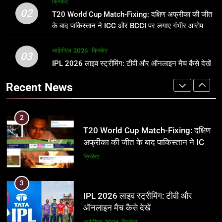
क्रिकेट
उम्र, परिवार, करियर और शादी से जुड़ी हर
फाइनल में हो सकती है महा-भिड़ंत, जानें पूरा
02
T20 World Cup Match-Fixing: दक्षिण अफ्रीका की जीत
जानकारी
समीकरण
क्रिकेट
T20 वर्ल्ड कप 2026
के बाद पाकिस्तान ने ICC और BCCI पर लगाए गंभीर आरोप
2
आईपीएल 2026
क्रिकेट
1
03
T20 World Cup Match-Fixing: दक्षिण
IPL 2026 लाइव स्ट्रीमिंग: टीवी और ऑनलाइन मैच कैसे देखें
अर्जुन तेंदुलकर की पत्नी सानिया चंडोक:
अफ्रीका की जीत के बाद पाकिस्तान ने ICC
उम्र, परिवार, करियर और शादी से जुड़ी हर
Recent News
और BCCI पर लगाए गंभीर आरोप
जानकारी
क्रिकेट
क्रिकेट
3
2
IPL 2026 लाइव स्ट्रीमिंग: टीवी और
T20 World Cup Match-Fixing: दक्षिण
ऑनलाइन मैच कैसे देखें
अफ्रीका की जीत के बाद पाकिस्तान ने ICC
और BCCI पर लगाए गंभीर आरोप
आईपीएल 2026
क्रिकेट
क्रिकेट
4
3
IPL 2026 टिकट्स: बुकिंग, कीमतें, और
IPL 2026 लाइव स्ट्रीमिंग: टीवी और
स्टेडियम की पूरी जानकारी
ऑनलाइन मैच कैसे देखें
आईपीएल 2026
क्रिकेट
आईपीएल 2026
क्रिकेट