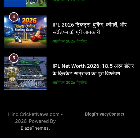
5
4
IPL Net Worth 2026: 18.5 अरब डॉलर
IPL 2026 टिकट्स: बुकिंग, कीमतें, और
के क्रिकेट साम्राज्य का पूरा विश्लेषण
स्टेडियम की पूरी जानकारी
आईपीएल 2026
क्रिकेट
आईपीएल 2026
क्रिकेट
6
5
IPL टीम के मालिक: फ्रेंचाइजी के पीछे की
IPL Net Worth 2026: 18.5 अरब डॉलर
असली ताकत
के क्रिकेट साम्राज्य का पूरा विश्लेषण
आईपीएल 2026
क्रिकेट
आईपीएल 2026
क्रिकेट
7
6
IPL इतिहास की सबसे असफल टीमें: एक
IPL टीम के मालिक: फ्रेंचाइजी के पीछे की
विस्तृत विश्लेषण (2008-2026)
HindiCricketNews.com -
Blog
Privacy
Contact
असली ताकत
2026. Powered By
क्रिकेट
आईपीएल 2026
क्रिकेट
.
BlazeThemes
8