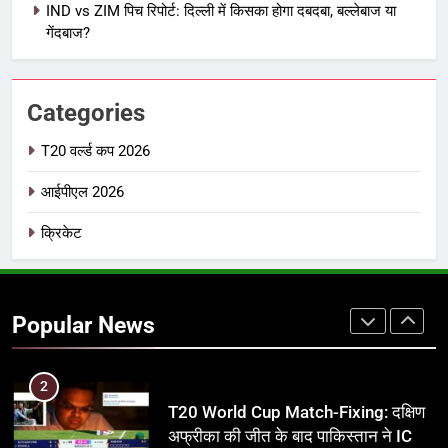
IND vs ZIM पिच रिपोर्ट: दिल्ली में किसका होगा दबदबा, बल्लेबाज या
IPL इतिहास की सबसे असफल टीमें: एक
गेंदबाज?
विस्तृत विश्लेषण (2008-2026)
क्रिकेट
Categories
8
IND vs PAK: T20 वर्ल्ड कप 2026 के
T20 वर्ल्ड कप 2026
फाइनल में हो सकती है महा-भिड़ंत, जानें पूरा
आईपीएल 2026
समीकरण
T20 वर्ल्ड कप 2026
क्रिकेट
1
अर्जुन तेंदुलकर की पत्नी सानिया चंडोक:
उम्र, परिवार, करियर और शादी से जुड़ी हर
Popular News
जानकारी
क्रिकेट
2
T20 World Cup Match-Fixing: दक्षिण
अफ्रीका की जीत के बाद पाकिस्तान ने ICC