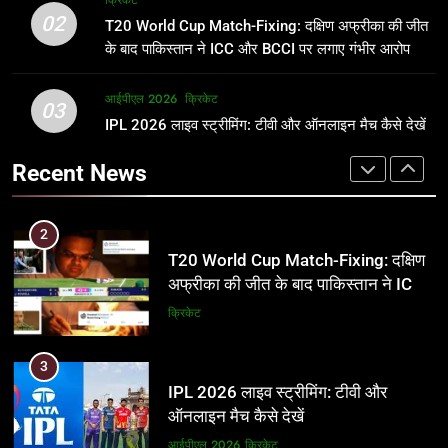
क्रिकेट
उम्र, परिवार, करियर और शादी से जुड़ी हर
फाइनल में हो सकती है महा-भिड़ंत, जानें पूरा
02
T20 World Cup Match-Fixing: दक्षिण अफ्रीका की जीत
जानकारी
समीकरण
क्रिकेट
T20 वर्ल्ड कप 2026
के बाद पाकिस्तान ने ICC और BCCI पर लगाए गंभीर आरोप
2
आईपीएल 2026
क्रिकेट
1
03
T20 World Cup Match-Fixing: दक्षिण
IPL 2026 लाइव स्ट्रीमिंग: टीवी और ऑनलाइन मैच कैसे देखें
अर्जुन तेंदुलकर की पत्नी सानिया चंडोक:
अफ्रीका की जीत के बाद पाकिस्तान ने ICC
उम्र, परिवार, करियर और शादी से जुड़ी हर
Recent News
और BCCI पर लगाए गंभीर आरोप
जानकारी
क्रिकेट
क्रिकेट
3
2
IPL 2026 लाइव स्ट्रीमिंग: टीवी और
T20 World Cup Match-Fixing: दक्षिण
ऑनलाइन मैच कैसे देखें
अफ्रीका की जीत के बाद पाकिस्तान ने ICC
और BCCI पर लगाए गंभीर आरोप
आईपीएल 2026
क्रिकेट
क्रिकेट
4
3
IPL 2026 टिकट्स: बुकिंग, कीमतें, और
IPL 2026 लाइव स्ट्रीमिंग: टीवी और
स्टेडियम की पूरी जानकारी
ऑनलाइन मैच कैसे देखें
आईपीएल 2026
क्रिकेट
आईपीएल 2026
क्रिकेट