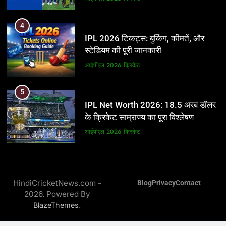
5
4
IPL Net Worth 2026: 18.5 अरब डॉलर
IPL 2026 टिकट्स: बुकिंग, कीमतें, और
के क्रिकेट साम्राज्य का पूरा विश्लेषण
स्टेडियम की पूरी जानकारी
आईपीएल 2026
क्रिकेट
आईपीएल 2026
क्रिकेट
6
5
IPL टीम के मालिक: फ्रेंचाइजी के पीछे की
IPL Net Worth 2026: 18.5 अरब डॉलर
असली ताकत
के क्रिकेट साम्राज्य का पूरा विश्लेषण
आईपीएल 2026
क्रिकेट
आईपीएल 2026
क्रिकेट
7
6
IPL इतिहास की सबसे असफल टीमें: एक
IPL टीम के मालिक: फ्रेंचाइजी के पीछे की
विस्तृत विश्लेषण (2008-2026)
HindiCricketNews.com -
Blog
Privacy
Contact
असली ताकत
2026. Powered By
क्रिकेट
आईपीएल 2026
क्रिकेट
.
BlazeThemes
8
7