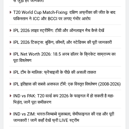
से जुड़ी हर जानकारी
T20 World Cup Match-Fixing: दक्षिण अफ्रीका की जीत के बाद
पाकिस्तान ने ICC और BCCI पर लगाए गंभीर आरोप
IPL 2026 लाइव स्ट्रीमिंग: टीवी और ऑनलाइन मैच कैसे देखें
IPL 2026 टिकट्स: बुकिंग, कीमतें, और स्टेडियम की पूरी जानकारी
5
IPL Net Worth 2026: 18.5 अरब डॉलर के क्रिकेट साम्राज्य का
IPL Net Worth 2026: 18.5 अरब डॉलर
पूरा विश्लेषण
के क्रिकेट साम्राज्य का पूरा विश्लेषण
IPL टीम के मालिक: फ्रेंचाइजी के पीछे की असली ताकत
आईपीएल 2026
क्रिकेट
IPL इतिहास की सबसे असफल टीमें: एक विस्तृत विश्लेषण (2008-2026)
6
IPL टीम के मालिक: फ्रेंचाइजी के पीछे की
IND vs PAK: T20 वर्ल्ड कप 2026 के फाइनल में हो सकती है महा-
भिड़ंत, जानें पूरा समीकरण
असली ताकत
आईपीएल 2026
क्रिकेट
IND vs ZIM: भारत-जिम्बाब्वे मुकाबला, सेमीफाइनल की राह और पूरी
जानकारी ! जानें कहाँ देखें फ्री LIVE स्ट्रीम
7