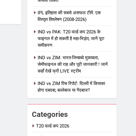
असली ताकत
IPL इतिहास की सबसे असफल टीमें: एक
विस्तृत विश्लेषण (2008-2026)
5
IPL Net Worth 2026: 18.5 अरब
IND vs PAK: T20 वर्ल्ड कप 2026 के
डॉलर के क्रिकेट साम्राज्य का पूरा
फाइनल में हो सकती है महा-भिड़ंत, जानें पूरा
विश्लेषण
समीकरण
आईपीएल 2026
क्रिकेट
IND vs ZIM: भारत-जिम्बाब्वे मुकाबला,
6
IPL टीम के मालिक: फ्रेंचाइजी के पीछे
सेमीफाइनल की राह और पूरी जानकारी ! जानें
कहाँ देखें फ्री LIVE स्ट्रीम
की असली ताकत
आईपीएल 2026
क्रिकेट
IND vs ZIM पिच रिपोर्ट: दिल्ली में किसका
होगा दबदबा, बल्लेबाज या गेंदबाज?
7
IPL इतिहास की सबसे असफल टीमें: एक
विस्तृत विश्लेषण (2008-2026)
Categories
क्रिकेट
T20 वर्ल्ड कप 2026
8
IND vs PAK: T20 वर्ल्ड कप 2026 के