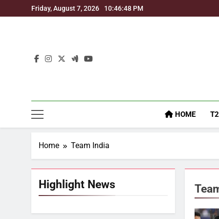
Skip
Friday, August 7, 2026
10:46:48 PM
to
content
HOME
T2
Home
Team India
Highlight News
Team