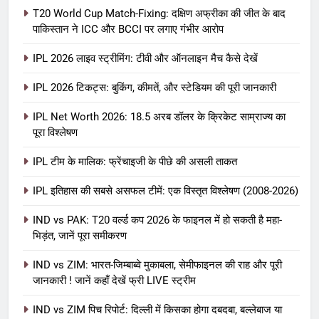
T20 World Cup Match-Fixing: दक्षिण अफ्रीका की जीत के बाद
पाकिस्तान ने ICC और BCCI पर लगाए गंभीर आरोप
IPL 2026 लाइव स्ट्रीमिंग: टीवी और ऑनलाइन मैच कैसे देखें
IPL 2026 टिकट्स: बुकिंग, कीमतें, और स्टेडियम की पूरी जानकारी
5
IPL Net Worth 2026: 18.5 अरब डॉलर के क्रिकेट साम्राज्य का
IPL Net Worth 2026: 18.5 अरब डॉलर
पूरा विश्लेषण
के क्रिकेट साम्राज्य का पूरा विश्लेषण
IPL टीम के मालिक: फ्रेंचाइजी के पीछे की असली ताकत
आईपीएल 2026
क्रिकेट
IPL इतिहास की सबसे असफल टीमें: एक विस्तृत विश्लेषण (2008-2026)
6
IPL टीम के मालिक: फ्रेंचाइजी के पीछे की
IND vs PAK: T20 वर्ल्ड कप 2026 के फाइनल में हो सकती है महा-
भिड़ंत, जानें पूरा समीकरण
असली ताकत
आईपीएल 2026
क्रिकेट
IND vs ZIM: भारत-जिम्बाब्वे मुकाबला, सेमीफाइनल की राह और पूरी
जानकारी ! जानें कहाँ देखें फ्री LIVE स्ट्रीम
7
IND vs ZIM पिच रिपोर्ट: दिल्ली में किसका होगा दबदबा, बल्लेबाज या
IPL इतिहास की सबसे असफल टीमें: एक