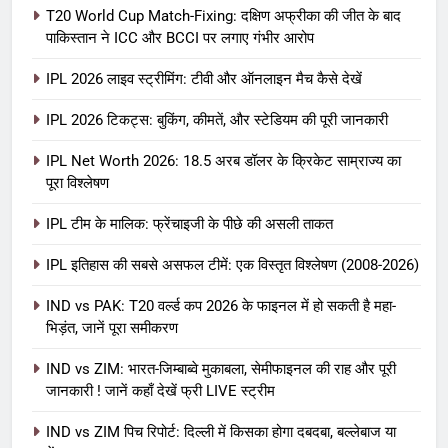
T20 World Cup Match-Fixing: दक्षिण अफ्रीका की जीत के बाद
पाकिस्तान ने ICC और BCCI पर लगाए गंभीर आरोप
IPL 2026 लाइव स्ट्रीमिंग: टीवी और ऑनलाइन मैच कैसे देखें
IPL 2026 टिकट्स: बुकिंग, कीमतें, और स्टेडियम की पूरी जानकारी
5
IPL Net Worth 2026: 18.5 अरब डॉलर के क्रिकेट साम्राज्य का
IPL Net Worth 2026: 18.5 अरब डॉलर
पूरा विश्लेषण
के क्रिकेट साम्राज्य का पूरा विश्लेषण
IPL टीम के मालिक: फ्रेंचाइजी के पीछे की असली ताकत
आईपीएल 2026
क्रिकेट
IPL इतिहास की सबसे असफल टीमें: एक विस्तृत विश्लेषण (2008-2026)
6
IPL टीम के मालिक: फ्रेंचाइजी के पीछे की
IND vs PAK: T20 वर्ल्ड कप 2026 के फाइनल में हो सकती है महा-
भिड़ंत, जानें पूरा समीकरण
असली ताकत
आईपीएल 2026
क्रिकेट
IND vs ZIM: भारत-जिम्बाब्वे मुकाबला, सेमीफाइनल की राह और पूरी
जानकारी ! जानें कहाँ देखें फ्री LIVE स्ट्रीम
7
IND vs ZIM पिच रिपोर्ट: दिल्ली में किसका होगा दबदबा, बल्लेबाज या
IPL इतिहास की सबसे असफल टीमें: एक