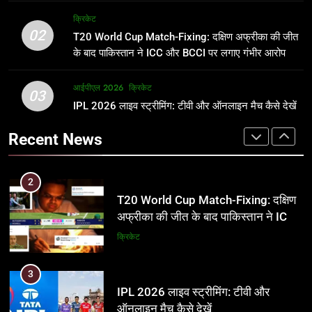
अर्जुन तेंदुलकर की पत्नी सानिया चंडोक:
IND vs PAK: T20 वर्ल्ड कप 2026 के
क्रिकेट
उम्र, परिवार, करियर और शादी से जुड़ी हर
फाइनल में हो सकती है महा-भिड़ंत, जानें पूरा
02
T20 World Cup Match-Fixing: दक्षिण अफ्रीका की जीत
जानकारी
समीकरण
क्रिकेट
T20 वर्ल्ड कप 2026
के बाद पाकिस्तान ने ICC और BCCI पर लगाए गंभीर आरोप
2
आईपीएल 2026
क्रिकेट
1
03
T20 World Cup Match-Fixing: दक्षिण
IPL 2026 लाइव स्ट्रीमिंग: टीवी और ऑनलाइन मैच कैसे देखें
अर्जुन तेंदुलकर की पत्नी सानिया चंडोक:
अफ्रीका की जीत के बाद पाकिस्तान ने ICC
उम्र, परिवार, करियर और शादी से जुड़ी हर
Recent News
और BCCI पर लगाए गंभीर आरोप
जानकारी
क्रिकेट
क्रिकेट
3
2
IPL 2026 लाइव स्ट्रीमिंग: टीवी और
T20 World Cup Match-Fixing: दक्षिण
ऑनलाइन मैच कैसे देखें
अफ्रीका की जीत के बाद पाकिस्तान ने ICC
और BCCI पर लगाए गंभीर आरोप
आईपीएल 2026
क्रिकेट
क्रिकेट
4
3
IPL 2026 टिकट्स: बुकिंग, कीमतें, और
IPL 2026 लाइव स्ट्रीमिंग: टीवी और
स्टेडियम की पूरी जानकारी
ऑनलाइन मैच कैसे देखें