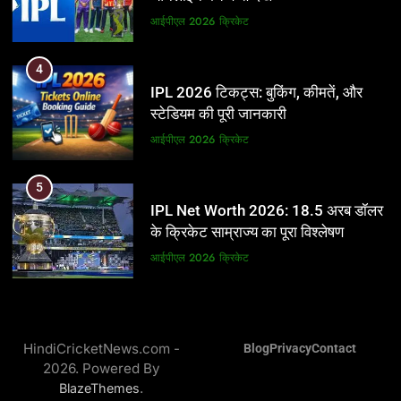
आईपीएल 2026
क्रिकेट
आईपीएल 2026
क्रिकेट
5
4
IPL Net Worth 2026: 18.5 अरब डॉलर
IPL 2026 टिकट्स: बुकिंग, कीमतें, और
के क्रिकेट साम्राज्य का पूरा विश्लेषण
स्टेडियम की पूरी जानकारी
आईपीएल 2026
क्रिकेट
आईपीएल 2026
क्रिकेट
6
5
IPL टीम के मालिक: फ्रेंचाइजी के पीछे की
IPL Net Worth 2026: 18.5 अरब डॉलर
असली ताकत
के क्रिकेट साम्राज्य का पूरा विश्लेषण
आईपीएल 2026
क्रिकेट
आईपीएल 2026
क्रिकेट
7
6
IPL इतिहास की सबसे असफल टीमें: एक
IPL टीम के मालिक: फ्रेंचाइजी के पीछे की
विस्तृत विश्लेषण (2008-2026)
HindiCricketNews.com -
Blog
Privacy
Contact
असली ताकत
2026. Powered By
क्रिकेट
आईपीएल 2026
क्रिकेट
.
BlazeThemes