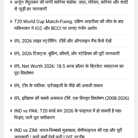
अर्जुन तेंदुलकर की पत्नी सानिया चंडोक: उम्र, परिवार, करियर और शादी
से जुड़ी हर जानकारी
T20 World Cup Match-Fixing: दक्षिण अफ्रीका की जीत के बाद
पाकिस्तान ने ICC और BCCI पर लगाए गंभीर आरोप
IPL 2026 लाइव स्ट्रीमिंग: टीवी और ऑनलाइन मैच कैसे देखें
IPL 2026 टिकट्स: बुकिंग, कीमतें, और स्टेडियम की पूरी जानकारी
5
IPL Net Worth 2026: 18.5 अरब डॉलर के क्रिकेट साम्राज्य का
IPL Net Worth 2026: 18.5 अरब डॉलर
पूरा विश्लेषण
के क्रिकेट साम्राज्य का पूरा विश्लेषण
IPL टीम के मालिक: फ्रेंचाइजी के पीछे की असली ताकत
आईपीएल 2026
क्रिकेट
IPL इतिहास की सबसे असफल टीमें: एक विस्तृत विश्लेषण (2008-2026)
6
IPL टीम के मालिक: फ्रेंचाइजी के पीछे की
IND vs PAK: T20 वर्ल्ड कप 2026 के फाइनल में हो सकती है महा-
भिड़ंत, जानें पूरा समीकरण
असली ताकत
आईपीएल 2026
क्रिकेट
IND vs ZIM: भारत-जिम्बाब्वे मुकाबला, सेमीफाइनल की राह और पूरी
जानकारी ! जानें कहाँ देखें फ्री LIVE स्ट्रीम