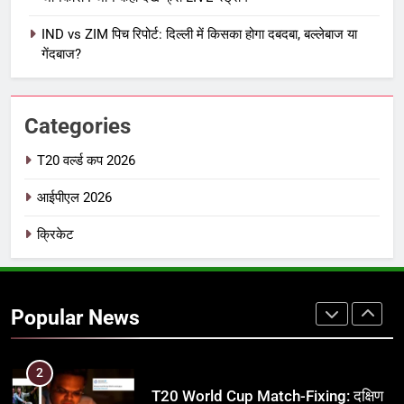
7
IND vs ZIM पिच रिपोर्ट: दिल्ली में किसका होगा दबदबा, बल्लेबाज या
IPL इतिहास की सबसे असफल टीमें: एक
गेंदबाज?
विस्तृत विश्लेषण (2008-2026)
क्रिकेट
Categories
8
IND vs PAK: T20 वर्ल्ड कप 2026 के
T20 वर्ल्ड कप 2026
फाइनल में हो सकती है महा-भिड़ंत, जानें पूरा
आईपीएल 2026
समीकरण
T20 वर्ल्ड कप 2026
क्रिकेट
1
अर्जुन तेंदुलकर की पत्नी सानिया चंडोक:
उम्र, परिवार, करियर और शादी से जुड़ी हर
Popular News
जानकारी
क्रिकेट
2
T20 World Cup Match-Fixing: दक्षिण