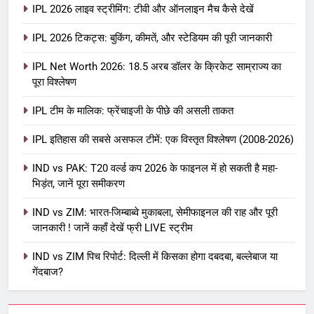
IPL 2026 लाइव स्ट्रीमिंग: टीवी और ऑनलाइन मैच कैसे देखें
IPL 2026 टिकट्स: बुकिंग, कीमतें, और स्टेडियम की पूरी जानकारी
5
IPL Net Worth 2026: 18.5 अरब डॉलर के क्रिकेट साम्राज्य का
IPL Net Worth 2026: 18.5 अरब डॉलर
पूरा विश्लेषण
के क्रिकेट साम्राज्य का पूरा विश्लेषण
IPL टीम के मालिक: फ्रेंचाइजी के पीछे की असली ताकत
आईपीएल 2026
क्रिकेट
IPL इतिहास की सबसे असफल टीमें: एक विस्तृत विश्लेषण (2008-2026)
6
IPL टीम के मालिक: फ्रेंचाइजी के पीछे की
IND vs PAK: T20 वर्ल्ड कप 2026 के फाइनल में हो सकती है महा-
भिड़ंत, जानें पूरा समीकरण
असली ताकत
आईपीएल 2026
क्रिकेट
IND vs ZIM: भारत-जिम्बाब्वे मुकाबला, सेमीफाइनल की राह और पूरी
जानकारी ! जानें कहाँ देखें फ्री LIVE स्ट्रीम
7
IND vs ZIM पिच रिपोर्ट: दिल्ली में किसका होगा दबदबा, बल्लेबाज या
IPL इतिहास की सबसे असफल टीमें: एक
गेंदबाज?
विस्तृत विश्लेषण (2008-2026)
क्रिकेट