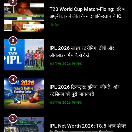
3
2
IPL 2026 लाइव स्ट्रीमिंग: टीवी और
T20 World Cup Match-Fixing: दक्षिण
ऑनलाइन मैच कैसे देखें
अफ्रीका की जीत के बाद पाकिस्तान ने ICC
और BCCI पर लगाए गंभीर आरोप
आईपीएल 2026
क्रिकेट
क्रिकेट
4
3
IPL 2026 टिकट्स: बुकिंग, कीमतें, और
IPL 2026 लाइव स्ट्रीमिंग: टीवी और
स्टेडियम की पूरी जानकारी
ऑनलाइन मैच कैसे देखें
आईपीएल 2026
क्रिकेट
आईपीएल 2026
क्रिकेट
5
4
IPL Net Worth 2026: 18.5 अरब डॉलर
IPL 2026 टिकट्स: बुकिंग, कीमतें, और
के क्रिकेट साम्राज्य का पूरा विश्लेषण
स्टेडियम की पूरी जानकारी
आईपीएल 2026
क्रिकेट
आईपीएल 2026
क्रिकेट
6
5
IPL टीम के मालिक: फ्रेंचाइजी के पीछे की
IPL Net Worth 2026: 18.5 अरब डॉलर
असली ताकत