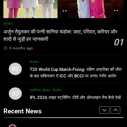
आईपीएल 2026
क्रिकेट
8
7
IND vs PAK: T20 वर्ल्ड कप 2026 के
IPL इतिहास की सबसे असफल टीमें: एक
क्रिकेट
फाइनल में हो सकती है महा-भिड़ंत, जानें पूरा
विस्तृत विश्लेषण (2008-2026)
अर्जुन तेंदुलकर की पत्नी सानिया चंडोक: उम्र, परिवार, करियर और
समीकरण
T20 वर्ल्ड कप 2026
क्रिकेट
शादी से जुड़ी हर जानकारी
01
5 months ago
1
8
अर्जुन तेंदुलकर की पत्नी सानिया चंडोक:
IND vs PAK: T20 वर्ल्ड कप 2026 के
क्रिकेट
उम्र, परिवार, करियर और शादी से जुड़ी हर
फाइनल में हो सकती है महा-भिड़ंत, जानें पूरा
02
T20 World Cup Match-Fixing: दक्षिण अफ्रीका की जीत
जानकारी
समीकरण
क्रिकेट
T20 वर्ल्ड कप 2026
के बाद पाकिस्तान ने ICC और BCCI पर लगाए गंभीर आरोप
2
आईपीएल 2026
क्रिकेट
1
03
T20 World Cup Match-Fixing: दक्षिण
IPL 2026 लाइव स्ट्रीमिंग: टीवी और ऑनलाइन मैच कैसे देखें
अर्जुन तेंदुलकर की पत्नी सानिया चंडोक:
अफ्रीका की जीत के बाद पाकिस्तान ने ICC
उम्र, परिवार, करियर और शादी से जुड़ी हर
Recent News
और BCCI पर लगाए गंभीर आरोप
जानकारी
क्रिकेट
क्रिकेट