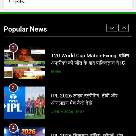
क्रिकेट
1
अर्जुन तेंदुलकर की पत्नी सानिया चंडोक:
उम्र, परिवार, करियर और शादी से जुड़ी हर
Popular News
जानकारी
क्रिकेट
2
T20 World Cup Match-Fixing: दक्षिण
अफ्रीका की जीत के बाद पाकिस्तान ने ICC
और BCCI पर लगाए गंभीर आरोप
क्रिकेट
3
IPL 2026 लाइव स्ट्रीमिंग: टीवी और
ऑनलाइन मैच कैसे देखें
आईपीएल 2026
क्रिकेट
4
IPL 2026 टिकट्स: बुकिंग, कीमतें, और