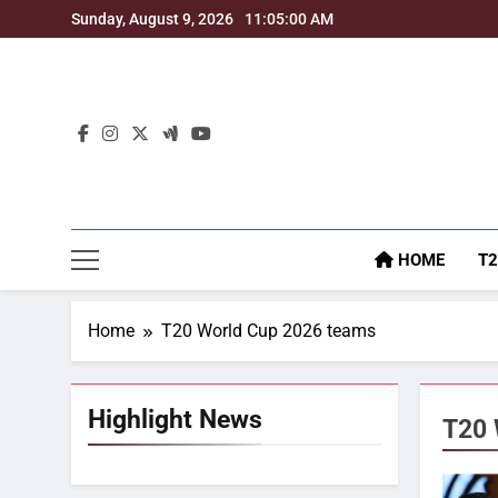
Skip
Sunday, August 9, 2026
11:05:01 AM
to
content
HOME
T2
Home
T20 World Cup 2026 teams
Highlight News
T20 