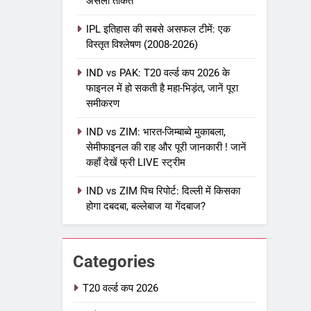
असली ताकत
IPL इतिहास की सबसे असफल टीमें: एक
विस्तृत विश्लेषण (2008-2026)
5
IPL Net Worth 2026: 18.5 अरब
IND vs PAK: T20 वर्ल्ड कप 2026 के
डॉलर के क्रिकेट साम्राज्य का पूरा
फाइनल में हो सकती है महा-भिड़ंत, जानें पूरा
विश्लेषण
समीकरण
आईपीएल 2026
क्रिकेट
IND vs ZIM: भारत-जिम्बाब्वे मुकाबला,
6
IPL टीम के मालिक: फ्रेंचाइजी के पीछे
सेमीफाइनल की राह और पूरी जानकारी ! जानें
कहाँ देखें फ्री LIVE स्ट्रीम
की असली ताकत
आईपीएल 2026
क्रिकेट
IND vs ZIM पिच रिपोर्ट: दिल्ली में किसका
होगा दबदबा, बल्लेबाज या गेंदबाज?
7
IPL इतिहास की सबसे असफल टीमें: एक
विस्तृत विश्लेषण (2008-2026)
Categories
क्रिकेट
T20 वर्ल्ड कप 2026
8
IND vs PAK: T20 वर्ल्ड कप 2026 के