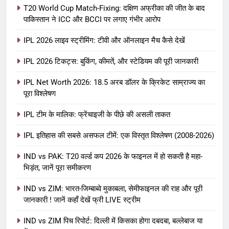
T20 World Cup Match-Fixing: दक्षिण अफ्रीका की जीत के बाद
पाकिस्तान ने ICC और BCCI पर लगाए गंभीर आरोप
IPL 2026 लाइव स्ट्रीमिंग: टीवी और ऑनलाइन मैच कैसे देखें
IPL 2026 टिकट्स: बुकिंग, कीमतें, और स्टेडियम की पूरी जानकारी
5
IPL Net Worth 2026: 18.5 अरब डॉलर के क्रिकेट साम्राज्य का
IPL Net Worth 2026: 18.5 अरब डॉलर
पूरा विश्लेषण
के क्रिकेट साम्राज्य का पूरा विश्लेषण
IPL टीम के मालिक: फ्रेंचाइजी के पीछे की असली ताकत
आईपीएल 2026
क्रिकेट
IPL इतिहास की सबसे असफल टीमें: एक विस्तृत विश्लेषण (2008-2026)
6
IPL टीम के मालिक: फ्रेंचाइजी के पीछे की
IND vs PAK: T20 वर्ल्ड कप 2026 के फाइनल में हो सकती है महा-
भिड़ंत, जानें पूरा समीकरण
असली ताकत
आईपीएल 2026
क्रिकेट
IND vs ZIM: भारत-जिम्बाब्वे मुकाबला, सेमीफाइनल की राह और पूरी
जानकारी ! जानें कहाँ देखें फ्री LIVE स्ट्रीम
7
IND vs ZIM पिच रिपोर्ट: दिल्ली में किसका होगा दबदबा, बल्लेबाज या
IPL इतिहास की सबसे असफल टीमें: एक