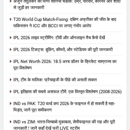
अर्जुन तेंदुलकर की पत्नी सानिया चंडोक: उम्र, परिवार, करियर और शादी
से जुड़ी हर जानकारी
T20 World Cup Match-Fixing: दक्षिण अफ्रीका की जीत के बाद
पाकिस्तान ने ICC और BCCI पर लगाए गंभीर आरोप
IPL 2026 लाइव स्ट्रीमिंग: टीवी और ऑनलाइन मैच कैसे देखें
IPL 2026 टिकट्स: बुकिंग, कीमतें, और स्टेडियम की पूरी जानकारी
5
IPL Net Worth 2026: 18.5 अरब डॉलर के क्रिकेट साम्राज्य का
IPL Net Worth 2026: 18.5 अरब डॉलर
पूरा विश्लेषण
के क्रिकेट साम्राज्य का पूरा विश्लेषण
IPL टीम के मालिक: फ्रेंचाइजी के पीछे की असली ताकत
आईपीएल 2026
क्रिकेट
IPL इतिहास की सबसे असफल टीमें: एक विस्तृत विश्लेषण (2008-2026)
6
IPL टीम के मालिक: फ्रेंचाइजी के पीछे की
IND vs PAK: T20 वर्ल्ड कप 2026 के फाइनल में हो सकती है महा-
भिड़ंत, जानें पूरा समीकरण
असली ताकत
आईपीएल 2026
क्रिकेट
IND vs ZIM: भारत-जिम्बाब्वे मुकाबला, सेमीफाइनल की राह और पूरी
जानकारी ! जानें कहाँ देखें फ्री LIVE स्ट्रीम