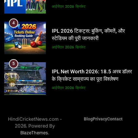
आईपीएल 2026
क्रिकेट
आईपीएल 2026
क्रिकेट
5
4
IPL Net Worth 2026: 18.5 अरब डॉलर
IPL 2026 टिकट्स: बुकिंग, कीमतें, और
के क्रिकेट साम्राज्य का पूरा विश्लेषण
स्टेडियम की पूरी जानकारी
आईपीएल 2026
क्रिकेट
आईपीएल 2026
क्रिकेट
6
5
IPL टीम के मालिक: फ्रेंचाइजी के पीछे की
IPL Net Worth 2026: 18.5 अरब डॉलर
असली ताकत
के क्रिकेट साम्राज्य का पूरा विश्लेषण
आईपीएल 2026
क्रिकेट
आईपीएल 2026
क्रिकेट
7
6
IPL इतिहास की सबसे असफल टीमें: एक
IPL टीम के मालिक: फ्रेंचाइजी के पीछे की
विस्तृत विश्लेषण (2008-2026)
HindiCricketNews.com -
Blog
Privacy
Contact
असली ताकत
2026. Powered By
क्रिकेट
आईपीएल 2026
क्रिकेट
.
BlazeThemes