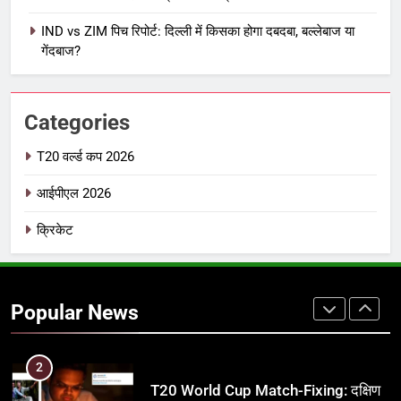
7
IND vs ZIM पिच रिपोर्ट: दिल्ली में किसका होगा दबदबा, बल्लेबाज या
IPL इतिहास की सबसे असफल टीमें: एक
गेंदबाज?
विस्तृत विश्लेषण (2008-2026)
क्रिकेट
Categories
8
IND vs PAK: T20 वर्ल्ड कप 2026 के
T20 वर्ल्ड कप 2026
फाइनल में हो सकती है महा-भिड़ंत, जानें पूरा
आईपीएल 2026
समीकरण
T20 वर्ल्ड कप 2026
क्रिकेट
1
अर्जुन तेंदुलकर की पत्नी सानिया चंडोक:
उम्र, परिवार, करियर और शादी से जुड़ी हर
Popular News
जानकारी
क्रिकेट
2
T20 World Cup Match-Fixing: दक्षिण