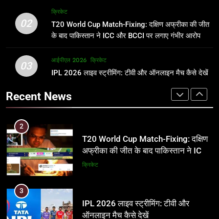
अर्जुन तेंदुलकर की पत्नी सानिया चंडोक:
IND vs PAK: T20 वर्ल्ड कप 2026 के
क्रिकेट
उम्र, परिवार, करियर और शादी से जुड़ी हर
फाइनल में हो सकती है महा-भिड़ंत, जानें पूरा
02
T20 World Cup Match-Fixing: दक्षिण अफ्रीका की जीत
जानकारी
समीकरण
क्रिकेट
T20 वर्ल्ड कप 2026
के बाद पाकिस्तान ने ICC और BCCI पर लगाए गंभीर आरोप
2
आईपीएल 2026
क्रिकेट
1
03
T20 World Cup Match-Fixing: दक्षिण
IPL 2026 लाइव स्ट्रीमिंग: टीवी और ऑनलाइन मैच कैसे देखें
अर्जुन तेंदुलकर की पत्नी सानिया चंडोक:
अफ्रीका की जीत के बाद पाकिस्तान ने ICC
उम्र, परिवार, करियर और शादी से जुड़ी हर
Recent News
और BCCI पर लगाए गंभीर आरोप
जानकारी
क्रिकेट
क्रिकेट
3
2
IPL 2026 लाइव स्ट्रीमिंग: टीवी और
T20 World Cup Match-Fixing: दक्षिण
ऑनलाइन मैच कैसे देखें
अफ्रीका की जीत के बाद पाकिस्तान ने ICC
और BCCI पर लगाए गंभीर आरोप
आईपीएल 2026
क्रिकेट
क्रिकेट
4
3
IPL 2026 टिकट्स: बुकिंग, कीमतें, और
IPL 2026 लाइव स्ट्रीमिंग: टीवी और
स्टेडियम की पूरी जानकारी
ऑनलाइन मैच कैसे देखें