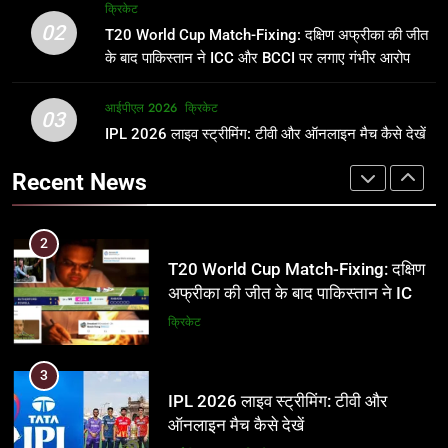
अर्जुन तेंदुलकर की पत्नी सानिया चंडोक:
IND vs PAK: T20 वर्ल्ड कप 2026 के
क्रिकेट
उम्र, परिवार, करियर और शादी से जुड़ी हर
फाइनल में हो सकती है महा-भिड़ंत, जानें पूरा
02
T20 World Cup Match-Fixing: दक्षिण अफ्रीका की जीत
जानकारी
समीकरण
क्रिकेट
T20 वर्ल्ड कप 2026
के बाद पाकिस्तान ने ICC और BCCI पर लगाए गंभीर आरोप
2
आईपीएल 2026
क्रिकेट
1
03
T20 World Cup Match-Fixing: दक्षिण
IPL 2026 लाइव स्ट्रीमिंग: टीवी और ऑनलाइन मैच कैसे देखें
अर्जुन तेंदुलकर की पत्नी सानिया चंडोक:
अफ्रीका की जीत के बाद पाकिस्तान ने ICC
उम्र, परिवार, करियर और शादी से जुड़ी हर
Recent News
और BCCI पर लगाए गंभीर आरोप
जानकारी
क्रिकेट
क्रिकेट
3
2
IPL 2026 लाइव स्ट्रीमिंग: टीवी और
T20 World Cup Match-Fixing: दक्षिण
ऑनलाइन मैच कैसे देखें
अफ्रीका की जीत के बाद पाकिस्तान ने ICC
और BCCI पर लगाए गंभीर आरोप
आईपीएल 2026
क्रिकेट
क्रिकेट
4
3
IPL 2026 टिकट्स: बुकिंग, कीमतें, और
IPL 2026 लाइव स्ट्रीमिंग: टीवी और
स्टेडियम की पूरी जानकारी
ऑनलाइन मैच कैसे देखें