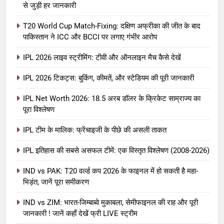
से जुड़ी हर जानकारी
T20 World Cup Match-Fixing: दक्षिण अफ्रीका की जीत के बाद
पाकिस्तान ने ICC और BCCI पर लगाए गंभीर आरोप
IPL 2026 लाइव स्ट्रीमिंग: टीवी और ऑनलाइन मैच कैसे देखें
IPL 2026 टिकट्स: बुकिंग, कीमतें, और स्टेडियम की पूरी जानकारी
5
IPL Net Worth 2026: 18.5 अरब डॉलर के क्रिकेट साम्राज्य का
IPL Net Worth 2026: 18.5 अरब डॉलर
पूरा विश्लेषण
के क्रिकेट साम्राज्य का पूरा विश्लेषण
IPL टीम के मालिक: फ्रेंचाइजी के पीछे की असली ताकत
आईपीएल 2026
क्रिकेट
IPL इतिहास की सबसे असफल टीमें: एक विस्तृत विश्लेषण (2008-2026)
6
IPL टीम के मालिक: फ्रेंचाइजी के पीछे की
IND vs PAK: T20 वर्ल्ड कप 2026 के फाइनल में हो सकती है महा-
भिड़ंत, जानें पूरा समीकरण
असली ताकत
आईपीएल 2026
क्रिकेट
IND vs ZIM: भारत-जिम्बाब्वे मुकाबला, सेमीफाइनल की राह और पूरी
जानकारी ! जानें कहाँ देखें फ्री LIVE स्ट्रीम
7