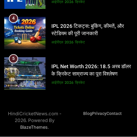
आईपीएल 2026
क्रिकेट
आईपीएल 2026
क्रिकेट
5
4
IPL Net Worth 2026: 18.5 अरब डॉलर
IPL 2026 टिकट्स: बुकिंग, कीमतें, और
के क्रिकेट साम्राज्य का पूरा विश्लेषण
स्टेडियम की पूरी जानकारी
आईपीएल 2026
क्रिकेट
आईपीएल 2026
क्रिकेट
6
5
IPL टीम के मालिक: फ्रेंचाइजी के पीछे की
IPL Net Worth 2026: 18.5 अरब डॉलर
असली ताकत
के क्रिकेट साम्राज्य का पूरा विश्लेषण
आईपीएल 2026
क्रिकेट
आईपीएल 2026
क्रिकेट
7
6
IPL इतिहास की सबसे असफल टीमें: एक
IPL टीम के मालिक: फ्रेंचाइजी के पीछे की
विस्तृत विश्लेषण (2008-2026)
HindiCricketNews.com -
Blog
Privacy
Contact
असली ताकत
2026. Powered By
क्रिकेट
आईपीएल 2026
क्रिकेट
.
BlazeThemes