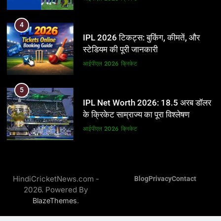
5
4
IPL Net Worth 2026: 18.5 अरब डॉलर
IPL 2026 टिकट्स: बुकिंग, कीमतें, और
के क्रिकेट साम्राज्य का पूरा विश्लेषण
स्टेडियम की पूरी जानकारी
आईपीएल 2026
क्रिकेट
आईपीएल 2026
क्रिकेट
6
5
IPL टीम के मालिक: फ्रेंचाइजी के पीछे की
IPL Net Worth 2026: 18.5 अरब डॉलर
असली ताकत
के क्रिकेट साम्राज्य का पूरा विश्लेषण
आईपीएल 2026
क्रिकेट
आईपीएल 2026
क्रिकेट
7
6
IPL इतिहास की सबसे असफल टीमें: एक
IPL टीम के मालिक: फ्रेंचाइजी के पीछे की
विस्तृत विश्लेषण (2008-2026)
HindiCricketNews.com -
Blog
Privacy
Contact
असली ताकत
2026. Powered By
क्रिकेट
आईपीएल 2026
क्रिकेट
.
BlazeThemes
8
7