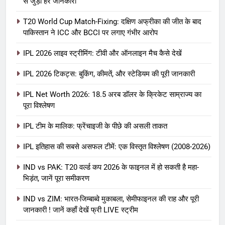
से जुड़ी हर जानकारी
T20 World Cup Match-Fixing: दक्षिण अफ्रीका की जीत के बाद
पाकिस्तान ने ICC और BCCI पर लगाए गंभीर आरोप
IPL 2026 लाइव स्ट्रीमिंग: टीवी और ऑनलाइन मैच कैसे देखें
IPL 2026 टिकट्स: बुकिंग, कीमतें, और स्टेडियम की पूरी जानकारी
5
IPL Net Worth 2026: 18.5 अरब डॉलर के क्रिकेट साम्राज्य का
IPL Net Worth 2026: 18.5 अरब डॉलर
पूरा विश्लेषण
के क्रिकेट साम्राज्य का पूरा विश्लेषण
IPL टीम के मालिक: फ्रेंचाइजी के पीछे की असली ताकत
आईपीएल 2026
क्रिकेट
IPL इतिहास की सबसे असफल टीमें: एक विस्तृत विश्लेषण (2008-2026)
6
IPL टीम के मालिक: फ्रेंचाइजी के पीछे की
IND vs PAK: T20 वर्ल्ड कप 2026 के फाइनल में हो सकती है महा-
भिड़ंत, जानें पूरा समीकरण
असली ताकत
आईपीएल 2026
क्रिकेट
IND vs ZIM: भारत-जिम्बाब्वे मुकाबला, सेमीफाइनल की राह और पूरी
जानकारी ! जानें कहाँ देखें फ्री LIVE स्ट्रीम
7