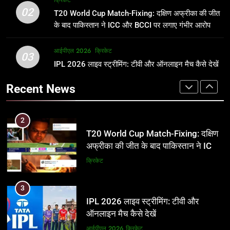
क्रिकेट
उम्र, परिवार, करियर और शादी से जुड़ी हर
फाइनल में हो सकती है महा-भिड़ंत, जानें पूरा
02
T20 World Cup Match-Fixing: दक्षिण अफ्रीका की जीत
जानकारी
समीकरण
क्रिकेट
T20 वर्ल्ड कप 2026
के बाद पाकिस्तान ने ICC और BCCI पर लगाए गंभीर आरोप
2
आईपीएल 2026
क्रिकेट
1
03
T20 World Cup Match-Fixing: दक्षिण
IPL 2026 लाइव स्ट्रीमिंग: टीवी और ऑनलाइन मैच कैसे देखें
अर्जुन तेंदुलकर की पत्नी सानिया चंडोक:
अफ्रीका की जीत के बाद पाकिस्तान ने ICC
उम्र, परिवार, करियर और शादी से जुड़ी हर
Recent News
और BCCI पर लगाए गंभीर आरोप
जानकारी
क्रिकेट
क्रिकेट
3
2
IPL 2026 लाइव स्ट्रीमिंग: टीवी और
T20 World Cup Match-Fixing: दक्षिण
ऑनलाइन मैच कैसे देखें
अफ्रीका की जीत के बाद पाकिस्तान ने ICC
और BCCI पर लगाए गंभीर आरोप
आईपीएल 2026
क्रिकेट
क्रिकेट
4
3
IPL 2026 टिकट्स: बुकिंग, कीमतें, और
IPL 2026 लाइव स्ट्रीमिंग: टीवी और
स्टेडियम की पूरी जानकारी
ऑनलाइन मैच कैसे देखें
आईपीएल 2026
क्रिकेट
आईपीएल 2026
क्रिकेट