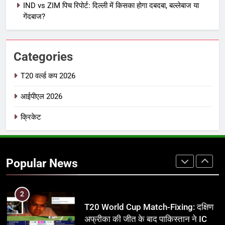
IND vs ZIM पिच रिपोर्ट: दिल्ली में किसका होगा दबदबा, बल्लेबाज या
IPL इतिहास की सबसे असफल टीमें: एक
गेंदबाज?
विस्तृत विश्लेषण (2008-2026)
क्रिकेट
Categories
8
IND vs PAK: T20 वर्ल्ड कप 2026 के
T20 वर्ल्ड कप 2026
फाइनल में हो सकती है महा-भिड़ंत, जानें पूरा
आईपीएल 2026
समीकरण
T20 वर्ल्ड कप 2026
क्रिकेट
1
अर्जुन तेंदुलकर की पत्नी सानिया चंडोक:
उम्र, परिवार, करियर और शादी से जुड़ी हर
Popular News
जानकारी
क्रिकेट
2
T20 World Cup Match-Fixing: दक्षिण
अफ्रीका की जीत के बाद पाकिस्तान ने ICC