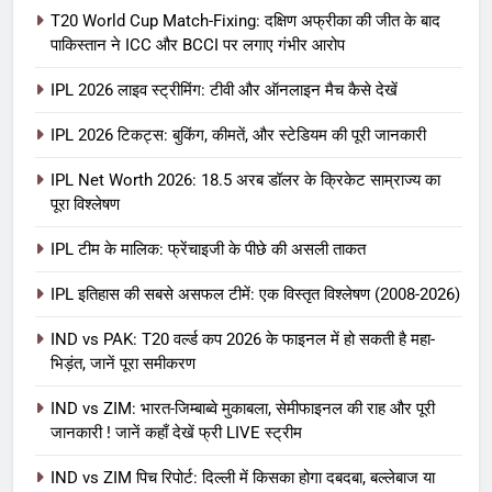
T20 World Cup Match-Fixing: दक्षिण अफ्रीका की जीत के बाद
पाकिस्तान ने ICC और BCCI पर लगाए गंभीर आरोप
IPL 2026 लाइव स्ट्रीमिंग: टीवी और ऑनलाइन मैच कैसे देखें
IPL 2026 टिकट्स: बुकिंग, कीमतें, और स्टेडियम की पूरी जानकारी
5
IPL Net Worth 2026: 18.5 अरब डॉलर के क्रिकेट साम्राज्य का
IPL Net Worth 2026: 18.5 अरब डॉलर
पूरा विश्लेषण
के क्रिकेट साम्राज्य का पूरा विश्लेषण
IPL टीम के मालिक: फ्रेंचाइजी के पीछे की असली ताकत
आईपीएल 2026
क्रिकेट
IPL इतिहास की सबसे असफल टीमें: एक विस्तृत विश्लेषण (2008-2026)
6
IPL टीम के मालिक: फ्रेंचाइजी के पीछे की
IND vs PAK: T20 वर्ल्ड कप 2026 के फाइनल में हो सकती है महा-
भिड़ंत, जानें पूरा समीकरण
असली ताकत
आईपीएल 2026
क्रिकेट
IND vs ZIM: भारत-जिम्बाब्वे मुकाबला, सेमीफाइनल की राह और पूरी
जानकारी ! जानें कहाँ देखें फ्री LIVE स्ट्रीम
7
IND vs ZIM पिच रिपोर्ट: दिल्ली में किसका होगा दबदबा, बल्लेबाज या
IPL इतिहास की सबसे असफल टीमें: एक