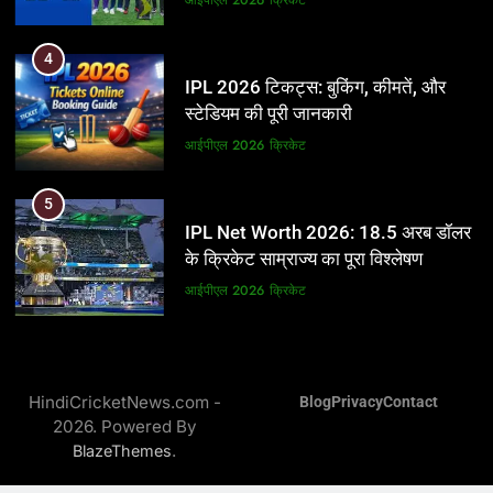
5
4
IPL Net Worth 2026: 18.5 अरब डॉलर
IPL 2026 टिकट्स: बुकिंग, कीमतें, और
के क्रिकेट साम्राज्य का पूरा विश्लेषण
स्टेडियम की पूरी जानकारी
आईपीएल 2026
क्रिकेट
आईपीएल 2026
क्रिकेट
6
5
IPL टीम के मालिक: फ्रेंचाइजी के पीछे की
IPL Net Worth 2026: 18.5 अरब डॉलर
असली ताकत
के क्रिकेट साम्राज्य का पूरा विश्लेषण
आईपीएल 2026
क्रिकेट
आईपीएल 2026
क्रिकेट
7
6
IPL इतिहास की सबसे असफल टीमें: एक
IPL टीम के मालिक: फ्रेंचाइजी के पीछे की
विस्तृत विश्लेषण (2008-2026)
HindiCricketNews.com -
Blog
Privacy
Contact
असली ताकत
2026. Powered By
क्रिकेट
आईपीएल 2026
क्रिकेट
.
BlazeThemes
8