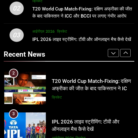
क्रिकेट
उम्र, परिवार, करियर और शादी से जुड़ी हर
फाइनल में हो सकती है महा-भिड़ंत, जानें पूरा
02
T20 World Cup Match-Fixing: दक्षिण अफ्रीका की जीत
जानकारी
समीकरण
क्रिकेट
T20 वर्ल्ड कप 2026
के बाद पाकिस्तान ने ICC और BCCI पर लगाए गंभीर आरोप
2
आईपीएल 2026
क्रिकेट
1
03
T20 World Cup Match-Fixing: दक्षिण
IPL 2026 लाइव स्ट्रीमिंग: टीवी और ऑनलाइन मैच कैसे देखें
अर्जुन तेंदुलकर की पत्नी सानिया चंडोक:
अफ्रीका की जीत के बाद पाकिस्तान ने ICC
उम्र, परिवार, करियर और शादी से जुड़ी हर
Recent News
और BCCI पर लगाए गंभीर आरोप
जानकारी
क्रिकेट
क्रिकेट
3
2
IPL 2026 लाइव स्ट्रीमिंग: टीवी और
T20 World Cup Match-Fixing: दक्षिण
ऑनलाइन मैच कैसे देखें
अफ्रीका की जीत के बाद पाकिस्तान ने ICC
और BCCI पर लगाए गंभीर आरोप
आईपीएल 2026
क्रिकेट
क्रिकेट
4
3
IPL 2026 टिकट्स: बुकिंग, कीमतें, और
IPL 2026 लाइव स्ट्रीमिंग: टीवी और
स्टेडियम की पूरी जानकारी
ऑनलाइन मैच कैसे देखें
आईपीएल 2026
क्रिकेट
आईपीएल 2026
क्रिकेट