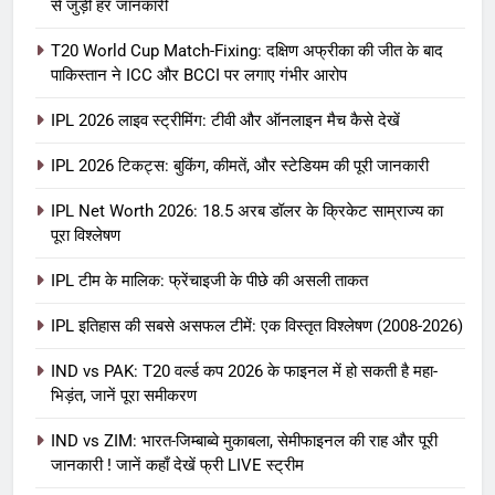
से जुड़ी हर जानकारी
T20 World Cup Match-Fixing: दक्षिण अफ्रीका की जीत के बाद
पाकिस्तान ने ICC और BCCI पर लगाए गंभीर आरोप
IPL 2026 लाइव स्ट्रीमिंग: टीवी और ऑनलाइन मैच कैसे देखें
IPL 2026 टिकट्स: बुकिंग, कीमतें, और स्टेडियम की पूरी जानकारी
5
IPL Net Worth 2026: 18.5 अरब डॉलर के क्रिकेट साम्राज्य का
IPL Net Worth 2026: 18.5 अरब डॉलर
पूरा विश्लेषण
के क्रिकेट साम्राज्य का पूरा विश्लेषण
IPL टीम के मालिक: फ्रेंचाइजी के पीछे की असली ताकत
आईपीएल 2026
क्रिकेट
IPL इतिहास की सबसे असफल टीमें: एक विस्तृत विश्लेषण (2008-2026)
6
IPL टीम के मालिक: फ्रेंचाइजी के पीछे की
IND vs PAK: T20 वर्ल्ड कप 2026 के फाइनल में हो सकती है महा-
भिड़ंत, जानें पूरा समीकरण
असली ताकत
आईपीएल 2026
क्रिकेट
IND vs ZIM: भारत-जिम्बाब्वे मुकाबला, सेमीफाइनल की राह और पूरी
जानकारी ! जानें कहाँ देखें फ्री LIVE स्ट्रीम
7