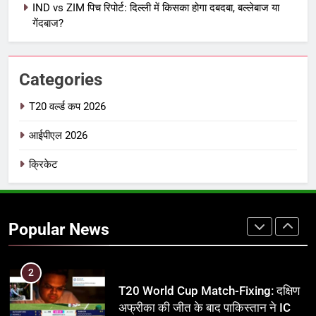
IND vs ZIM पिच रिपोर्ट: दिल्ली में किसका होगा दबदबा, बल्लेबाज या
IPL इतिहास की सबसे असफल टीमें: एक
गेंदबाज?
विस्तृत विश्लेषण (2008-2026)
क्रिकेट
Categories
8
IND vs PAK: T20 वर्ल्ड कप 2026 के
T20 वर्ल्ड कप 2026
फाइनल में हो सकती है महा-भिड़ंत, जानें पूरा
आईपीएल 2026
समीकरण
T20 वर्ल्ड कप 2026
क्रिकेट
1
अर्जुन तेंदुलकर की पत्नी सानिया चंडोक:
उम्र, परिवार, करियर और शादी से जुड़ी हर
Popular News
जानकारी
क्रिकेट
2
T20 World Cup Match-Fixing: दक्षिण
अफ्रीका की जीत के बाद पाकिस्तान ने ICC