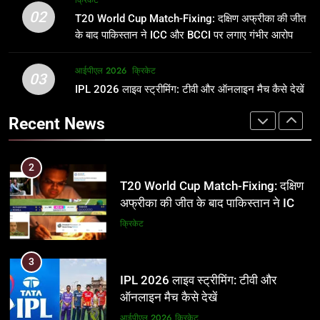
क्रिकेट
उम्र, परिवार, करियर और शादी से जुड़ी हर
फाइनल में हो सकती है महा-भिड़ंत, जानें पूरा
02
T20 World Cup Match-Fixing: दक्षिण अफ्रीका की जीत
जानकारी
समीकरण
क्रिकेट
T20 वर्ल्ड कप 2026
के बाद पाकिस्तान ने ICC और BCCI पर लगाए गंभीर आरोप
2
आईपीएल 2026
क्रिकेट
1
03
T20 World Cup Match-Fixing: दक्षिण
IPL 2026 लाइव स्ट्रीमिंग: टीवी और ऑनलाइन मैच कैसे देखें
अर्जुन तेंदुलकर की पत्नी सानिया चंडोक:
अफ्रीका की जीत के बाद पाकिस्तान ने ICC
उम्र, परिवार, करियर और शादी से जुड़ी हर
Recent News
और BCCI पर लगाए गंभीर आरोप
जानकारी
क्रिकेट
क्रिकेट
3
2
IPL 2026 लाइव स्ट्रीमिंग: टीवी और
T20 World Cup Match-Fixing: दक्षिण
ऑनलाइन मैच कैसे देखें
अफ्रीका की जीत के बाद पाकिस्तान ने ICC
और BCCI पर लगाए गंभीर आरोप
आईपीएल 2026
क्रिकेट
क्रिकेट
4
3
IPL 2026 टिकट्स: बुकिंग, कीमतें, और
IPL 2026 लाइव स्ट्रीमिंग: टीवी और
स्टेडियम की पूरी जानकारी
ऑनलाइन मैच कैसे देखें
आईपीएल 2026
क्रिकेट
आईपीएल 2026
क्रिकेट