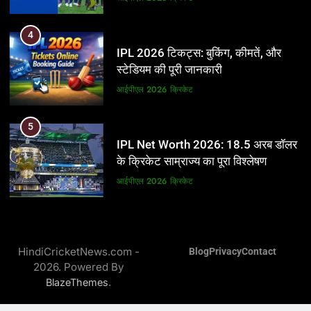
5
4
IPL Net Worth 2026: 18.5 अरब डॉलर
IPL 2026 टिकट्स: बुकिंग, कीमतें, और
के क्रिकेट साम्राज्य का पूरा विश्लेषण
स्टेडियम की पूरी जानकारी
आईपीएल 2026
क्रिकेट
आईपीएल 2026
क्रिकेट
6
5
IPL टीम के मालिक: फ्रेंचाइजी के पीछे की
IPL Net Worth 2026: 18.5 अरब डॉलर
असली ताकत
के क्रिकेट साम्राज्य का पूरा विश्लेषण
आईपीएल 2026
क्रिकेट
आईपीएल 2026
क्रिकेट
7
6
IPL इतिहास की सबसे असफल टीमें: एक
IPL टीम के मालिक: फ्रेंचाइजी के पीछे की
विस्तृत विश्लेषण (2008-2026)
HindiCricketNews.com -
Blog
Privacy
Contact
असली ताकत
2026. Powered By
क्रिकेट
आईपीएल 2026
क्रिकेट
.
BlazeThemes
8
7