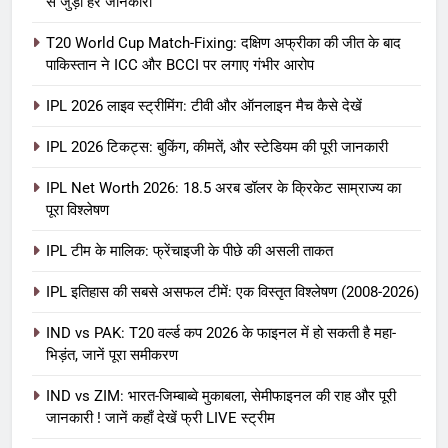
से जुड़ी हर जानकारी
T20 World Cup Match-Fixing: दक्षिण अफ्रीका की जीत के बाद
पाकिस्तान ने ICC और BCCI पर लगाए गंभीर आरोप
IPL 2026 लाइव स्ट्रीमिंग: टीवी और ऑनलाइन मैच कैसे देखें
IPL 2026 टिकट्स: बुकिंग, कीमतें, और स्टेडियम की पूरी जानकारी
5
IPL Net Worth 2026: 18.5 अरब डॉलर के क्रिकेट साम्राज्य का
IPL Net Worth 2026: 18.5 अरब डॉलर
पूरा विश्लेषण
के क्रिकेट साम्राज्य का पूरा विश्लेषण
IPL टीम के मालिक: फ्रेंचाइजी के पीछे की असली ताकत
आईपीएल 2026
क्रिकेट
IPL इतिहास की सबसे असफल टीमें: एक विस्तृत विश्लेषण (2008-2026)
6
IPL टीम के मालिक: फ्रेंचाइजी के पीछे की
IND vs PAK: T20 वर्ल्ड कप 2026 के फाइनल में हो सकती है महा-
भिड़ंत, जानें पूरा समीकरण
असली ताकत
आईपीएल 2026
क्रिकेट
IND vs ZIM: भारत-जिम्बाब्वे मुकाबला, सेमीफाइनल की राह और पूरी
जानकारी ! जानें कहाँ देखें फ्री LIVE स्ट्रीम
7