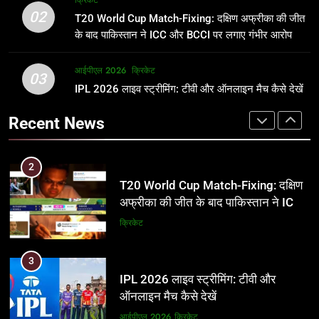
क्रिकेट
उम्र, परिवार, करियर और शादी से जुड़ी हर
फाइनल में हो सकती है महा-भिड़ंत, जानें पूरा
02
T20 World Cup Match-Fixing: दक्षिण अफ्रीका की जीत
जानकारी
समीकरण
क्रिकेट
T20 वर्ल्ड कप 2026
के बाद पाकिस्तान ने ICC और BCCI पर लगाए गंभीर आरोप
2
आईपीएल 2026
क्रिकेट
1
03
T20 World Cup Match-Fixing: दक्षिण
IPL 2026 लाइव स्ट्रीमिंग: टीवी और ऑनलाइन मैच कैसे देखें
अर्जुन तेंदुलकर की पत्नी सानिया चंडोक:
अफ्रीका की जीत के बाद पाकिस्तान ने ICC
उम्र, परिवार, करियर और शादी से जुड़ी हर
Recent News
और BCCI पर लगाए गंभीर आरोप
जानकारी
क्रिकेट
क्रिकेट
3
2
IPL 2026 लाइव स्ट्रीमिंग: टीवी और
T20 World Cup Match-Fixing: दक्षिण
ऑनलाइन मैच कैसे देखें
अफ्रीका की जीत के बाद पाकिस्तान ने ICC
और BCCI पर लगाए गंभीर आरोप
आईपीएल 2026
क्रिकेट
क्रिकेट
4
3
IPL 2026 टिकट्स: बुकिंग, कीमतें, और
IPL 2026 लाइव स्ट्रीमिंग: टीवी और
स्टेडियम की पूरी जानकारी
ऑनलाइन मैच कैसे देखें
आईपीएल 2026
क्रिकेट
आईपीएल 2026
क्रिकेट