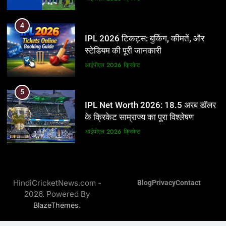
5
4
IPL Net Worth 2026: 18.5 अरब डॉलर
IPL 2026 टिकट्स: बुकिंग, कीमतें, और
के क्रिकेट साम्राज्य का पूरा विश्लेषण
स्टेडियम की पूरी जानकारी
आईपीएल 2026
क्रिकेट
आईपीएल 2026
क्रिकेट
6
5
IPL टीम के मालिक: फ्रेंचाइजी के पीछे की
IPL Net Worth 2026: 18.5 अरब डॉलर
असली ताकत
के क्रिकेट साम्राज्य का पूरा विश्लेषण
आईपीएल 2026
क्रिकेट
आईपीएल 2026
क्रिकेट
7
6
IPL इतिहास की सबसे असफल टीमें: एक
IPL टीम के मालिक: फ्रेंचाइजी के पीछे की
विस्तृत विश्लेषण (2008-2026)
HindiCricketNews.com -
Blog
Privacy
Contact
असली ताकत
2026. Powered By
क्रिकेट
आईपीएल 2026
क्रिकेट
.
BlazeThemes
8
7