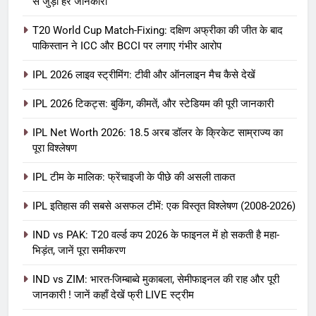
से जुड़ी हर जानकारी
T20 World Cup Match-Fixing: दक्षिण अफ्रीका की जीत के बाद
पाकिस्तान ने ICC और BCCI पर लगाए गंभीर आरोप
IPL 2026 लाइव स्ट्रीमिंग: टीवी और ऑनलाइन मैच कैसे देखें
IPL 2026 टिकट्स: बुकिंग, कीमतें, और स्टेडियम की पूरी जानकारी
5
IPL Net Worth 2026: 18.5 अरब डॉलर के क्रिकेट साम्राज्य का
IPL Net Worth 2026: 18.5 अरब डॉलर
पूरा विश्लेषण
के क्रिकेट साम्राज्य का पूरा विश्लेषण
IPL टीम के मालिक: फ्रेंचाइजी के पीछे की असली ताकत
आईपीएल 2026
क्रिकेट
IPL इतिहास की सबसे असफल टीमें: एक विस्तृत विश्लेषण (2008-2026)
6
IPL टीम के मालिक: फ्रेंचाइजी के पीछे की
IND vs PAK: T20 वर्ल्ड कप 2026 के फाइनल में हो सकती है महा-
भिड़ंत, जानें पूरा समीकरण
असली ताकत
आईपीएल 2026
क्रिकेट
IND vs ZIM: भारत-जिम्बाब्वे मुकाबला, सेमीफाइनल की राह और पूरी
जानकारी ! जानें कहाँ देखें फ्री LIVE स्ट्रीम
7