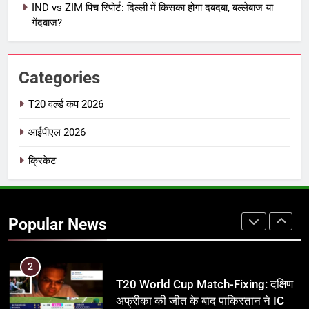
IND vs ZIM पिच रिपोर्ट: दिल्ली में किसका होगा दबदबा, बल्लेबाज या
IPL इतिहास की सबसे असफल टीमें: एक
गेंदबाज?
विस्तृत विश्लेषण (2008-2026)
क्रिकेट
Categories
8
IND vs PAK: T20 वर्ल्ड कप 2026 के
T20 वर्ल्ड कप 2026
फाइनल में हो सकती है महा-भिड़ंत, जानें पूरा
आईपीएल 2026
समीकरण
T20 वर्ल्ड कप 2026
क्रिकेट
1
अर्जुन तेंदुलकर की पत्नी सानिया चंडोक:
उम्र, परिवार, करियर और शादी से जुड़ी हर
Popular News
जानकारी
क्रिकेट
2
T20 World Cup Match-Fixing: दक्षिण
अफ्रीका की जीत के बाद पाकिस्तान ने ICC