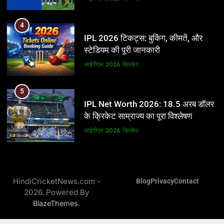
5
4
IPL Net Worth 2026: 18.5 अरब डॉलर
IPL 2026 टिकट्स: बुकिंग, कीमतें, और
के क्रिकेट साम्राज्य का पूरा विश्लेषण
स्टेडियम की पूरी जानकारी
आईपीएल 2026
क्रिकेट
आईपीएल 2026
क्रिकेट
6
5
IPL टीम के मालिक: फ्रेंचाइजी के पीछे की
IPL Net Worth 2026: 18.5 अरब डॉलर
असली ताकत
के क्रिकेट साम्राज्य का पूरा विश्लेषण
आईपीएल 2026
क्रिकेट
आईपीएल 2026
क्रिकेट
7
6
IPL इतिहास की सबसे असफल टीमें: एक
IPL टीम के मालिक: फ्रेंचाइजी के पीछे की
विस्तृत विश्लेषण (2008-2026)
HindiCricketNews.com -
Blog
Privacy
Contact
असली ताकत
2026. Powered By
क्रिकेट
आईपीएल 2026
क्रिकेट
.
BlazeThemes
8
7