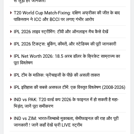
से जुड़ी हर जानकारी
T20 World Cup Match-Fixing: दक्षिण अफ्रीका की जीत के बाद
पाकिस्तान ने ICC और BCCI पर लगाए गंभीर आरोप
IPL 2026 लाइव स्ट्रीमिंग: टीवी और ऑनलाइन मैच कैसे देखें
IPL 2026 टिकट्स: बुकिंग, कीमतें, और स्टेडियम की पूरी जानकारी
5
IPL Net Worth 2026: 18.5 अरब डॉलर के क्रिकेट साम्राज्य का
IPL Net Worth 2026: 18.5 अरब डॉलर
पूरा विश्लेषण
के क्रिकेट साम्राज्य का पूरा विश्लेषण
IPL टीम के मालिक: फ्रेंचाइजी के पीछे की असली ताकत
आईपीएल 2026
क्रिकेट
IPL इतिहास की सबसे असफल टीमें: एक विस्तृत विश्लेषण (2008-2026)
6
IPL टीम के मालिक: फ्रेंचाइजी के पीछे की
IND vs PAK: T20 वर्ल्ड कप 2026 के फाइनल में हो सकती है महा-
भिड़ंत, जानें पूरा समीकरण
असली ताकत
आईपीएल 2026
क्रिकेट
IND vs ZIM: भारत-जिम्बाब्वे मुकाबला, सेमीफाइनल की राह और पूरी
जानकारी ! जानें कहाँ देखें फ्री LIVE स्ट्रीम
7