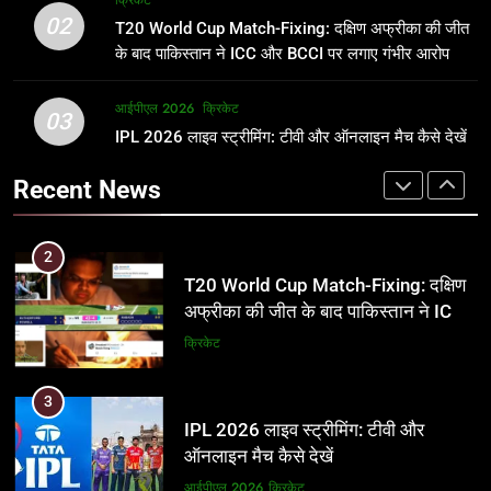
क्रिकेट
उम्र, परिवार, करियर और शादी से जुड़ी हर
फाइनल में हो सकती है महा-भिड़ंत, जानें पूरा
02
T20 World Cup Match-Fixing: दक्षिण अफ्रीका की जीत
जानकारी
समीकरण
क्रिकेट
T20 वर्ल्ड कप 2026
के बाद पाकिस्तान ने ICC और BCCI पर लगाए गंभीर आरोप
2
आईपीएल 2026
क्रिकेट
1
03
T20 World Cup Match-Fixing: दक्षिण
IPL 2026 लाइव स्ट्रीमिंग: टीवी और ऑनलाइन मैच कैसे देखें
अर्जुन तेंदुलकर की पत्नी सानिया चंडोक:
अफ्रीका की जीत के बाद पाकिस्तान ने ICC
उम्र, परिवार, करियर और शादी से जुड़ी हर
Recent News
और BCCI पर लगाए गंभीर आरोप
जानकारी
क्रिकेट
क्रिकेट
3
2
IPL 2026 लाइव स्ट्रीमिंग: टीवी और
T20 World Cup Match-Fixing: दक्षिण
ऑनलाइन मैच कैसे देखें
अफ्रीका की जीत के बाद पाकिस्तान ने ICC
और BCCI पर लगाए गंभीर आरोप
आईपीएल 2026
क्रिकेट
क्रिकेट
4
3
IPL 2026 टिकट्स: बुकिंग, कीमतें, और
IPL 2026 लाइव स्ट्रीमिंग: टीवी और
स्टेडियम की पूरी जानकारी
ऑनलाइन मैच कैसे देखें
आईपीएल 2026
क्रिकेट
आईपीएल 2026
क्रिकेट