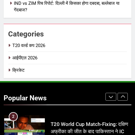
IND vs ZIM पिच रिपोर्ट: दिल्ली में किसका होगा दबदबा, बल्लेबाज या
IPL इतिहास की सबसे असफल टीमें: एक
गेंदबाज?
विस्तृत विश्लेषण (2008-2026)
क्रिकेट
Categories
8
IND vs PAK: T20 वर्ल्ड कप 2026 के
T20 वर्ल्ड कप 2026
फाइनल में हो सकती है महा-भिड़ंत, जानें पूरा
आईपीएल 2026
समीकरण
T20 वर्ल्ड कप 2026
क्रिकेट
1
अर्जुन तेंदुलकर की पत्नी सानिया चंडोक:
उम्र, परिवार, करियर और शादी से जुड़ी हर
Popular News
जानकारी
क्रिकेट
2
T20 World Cup Match-Fixing: दक्षिण
अफ्रीका की जीत के बाद पाकिस्तान ने ICC