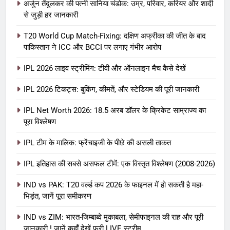
अर्जुन तेंदुलकर की पत्नी सानिया चंडोक: उम्र, परिवार, करियर और शादी
से जुड़ी हर जानकारी
T20 World Cup Match-Fixing: दक्षिण अफ्रीका की जीत के बाद
पाकिस्तान ने ICC और BCCI पर लगाए गंभीर आरोप
IPL 2026 लाइव स्ट्रीमिंग: टीवी और ऑनलाइन मैच कैसे देखें
IPL 2026 टिकट्स: बुकिंग, कीमतें, और स्टेडियम की पूरी जानकारी
5
IPL Net Worth 2026: 18.5 अरब डॉलर के क्रिकेट साम्राज्य का
IPL Net Worth 2026: 18.5 अरब डॉलर
पूरा विश्लेषण
के क्रिकेट साम्राज्य का पूरा विश्लेषण
IPL टीम के मालिक: फ्रेंचाइजी के पीछे की असली ताकत
आईपीएल 2026
क्रिकेट
IPL इतिहास की सबसे असफल टीमें: एक विस्तृत विश्लेषण (2008-2026)
6
IPL टीम के मालिक: फ्रेंचाइजी के पीछे की
IND vs PAK: T20 वर्ल्ड कप 2026 के फाइनल में हो सकती है महा-
भिड़ंत, जानें पूरा समीकरण
असली ताकत
आईपीएल 2026
क्रिकेट
IND vs ZIM: भारत-जिम्बाब्वे मुकाबला, सेमीफाइनल की राह और पूरी
जानकारी ! जानें कहाँ देखें फ्री LIVE स्ट्रीम