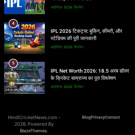
आईपीएल 2026
क्रिकेट
आईपीएल 2026
क्रिकेट
5
4
IPL Net Worth 2026: 18.5 अरब डॉलर
IPL 2026 टिकट्स: बुकिंग, कीमतें, और
के क्रिकेट साम्राज्य का पूरा विश्लेषण
स्टेडियम की पूरी जानकारी
आईपीएल 2026
क्रिकेट
आईपीएल 2026
क्रिकेट
6
5
IPL टीम के मालिक: फ्रेंचाइजी के पीछे की
IPL Net Worth 2026: 18.5 अरब डॉलर
असली ताकत
के क्रिकेट साम्राज्य का पूरा विश्लेषण
आईपीएल 2026
क्रिकेट
आईपीएल 2026
क्रिकेट
7
6
IPL इतिहास की सबसे असफल टीमें: एक
IPL टीम के मालिक: फ्रेंचाइजी के पीछे की
विस्तृत विश्लेषण (2008-2026)
HindiCricketNews.com -
Blog
Privacy
Contact
असली ताकत
2026. Powered By
क्रिकेट
आईपीएल 2026
क्रिकेट
.
BlazeThemes