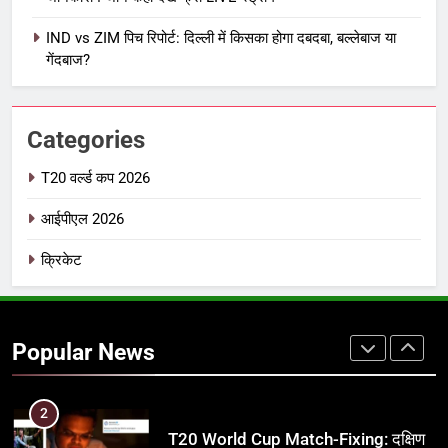
7
IND vs ZIM पिच रिपोर्ट: दिल्ली में किसका होगा दबदबा, बल्लेबाज या
IPL इतिहास की सबसे असफल टीमें: एक
गेंदबाज?
विस्तृत विश्लेषण (2008-2026)
क्रिकेट
Categories
8
IND vs PAK: T20 वर्ल्ड कप 2026 के
T20 वर्ल्ड कप 2026
फाइनल में हो सकती है महा-भिड़ंत, जानें पूरा
आईपीएल 2026
समीकरण
T20 वर्ल्ड कप 2026
क्रिकेट
1
अर्जुन तेंदुलकर की पत्नी सानिया चंडोक:
उम्र, परिवार, करियर और शादी से जुड़ी हर
Popular News
जानकारी
क्रिकेट
2
T20 World Cup Match-Fixing: दक्षिण