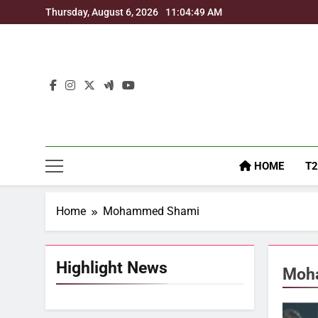
Skip
Thursday, August 6, 2026
11:04:50 AM
to
content
HOME
T2
Home
Mohammed Shami
Highlight News
Moh