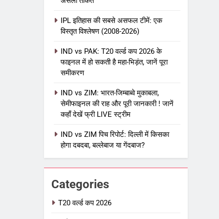
असली ताकत
IPL इतिहास की सबसे असफल टीमें: एक
विस्तृत विश्लेषण (2008-2026)
5
IPL Net Worth 2026: 18.5 अरब
IND vs PAK: T20 वर्ल्ड कप 2026 के
डॉलर के क्रिकेट साम्राज्य का पूरा
फाइनल में हो सकती है महा-भिड़ंत, जानें पूरा
विश्लेषण
समीकरण
आईपीएल 2026
क्रिकेट
IND vs ZIM: भारत-जिम्बाब्वे मुकाबला,
6
IPL टीम के मालिक: फ्रेंचाइजी के पीछे
सेमीफाइनल की राह और पूरी जानकारी ! जानें
कहाँ देखें फ्री LIVE स्ट्रीम
की असली ताकत
आईपीएल 2026
क्रिकेट
IND vs ZIM पिच रिपोर्ट: दिल्ली में किसका
होगा दबदबा, बल्लेबाज या गेंदबाज?
7
IPL इतिहास की सबसे असफल टीमें: एक
विस्तृत विश्लेषण (2008-2026)
Categories
क्रिकेट
T20 वर्ल्ड कप 2026
8
IND vs PAK: T20 वर्ल्ड कप 2026 के