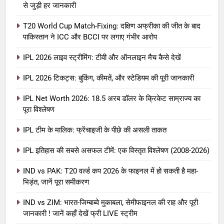
से जुड़ी हर जानकारी
T20 World Cup Match-Fixing: दक्षिण अफ्रीका की जीत के बाद
पाकिस्तान ने ICC और BCCI पर लगाए गंभीर आरोप
IPL 2026 लाइव स्ट्रीमिंग: टीवी और ऑनलाइन मैच कैसे देखें
IPL 2026 टिकट्स: बुकिंग, कीमतें, और स्टेडियम की पूरी जानकारी
5
IPL Net Worth 2026: 18.5 अरब डॉलर के क्रिकेट साम्राज्य का
IPL Net Worth 2026: 18.5 अरब डॉलर
पूरा विश्लेषण
के क्रिकेट साम्राज्य का पूरा विश्लेषण
IPL टीम के मालिक: फ्रेंचाइजी के पीछे की असली ताकत
आईपीएल 2026
क्रिकेट
IPL इतिहास की सबसे असफल टीमें: एक विस्तृत विश्लेषण (2008-2026)
6
IPL टीम के मालिक: फ्रेंचाइजी के पीछे की
IND vs PAK: T20 वर्ल्ड कप 2026 के फाइनल में हो सकती है महा-
भिड़ंत, जानें पूरा समीकरण
असली ताकत
आईपीएल 2026
क्रिकेट
IND vs ZIM: भारत-जिम्बाब्वे मुकाबला, सेमीफाइनल की राह और पूरी
जानकारी ! जानें कहाँ देखें फ्री LIVE स्ट्रीम
7