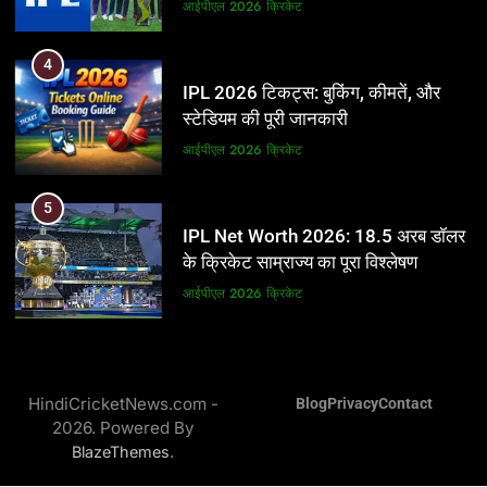
आईपीएल 2026
क्रिकेट
आईपीएल 2026
क्रिकेट
5
4
IPL Net Worth 2026: 18.5 अरब डॉलर
IPL 2026 टिकट्स: बुकिंग, कीमतें, और
के क्रिकेट साम्राज्य का पूरा विश्लेषण
स्टेडियम की पूरी जानकारी
आईपीएल 2026
क्रिकेट
आईपीएल 2026
क्रिकेट
6
5
IPL टीम के मालिक: फ्रेंचाइजी के पीछे की
IPL Net Worth 2026: 18.5 अरब डॉलर
असली ताकत
के क्रिकेट साम्राज्य का पूरा विश्लेषण
आईपीएल 2026
क्रिकेट
आईपीएल 2026
क्रिकेट
7
6
IPL इतिहास की सबसे असफल टीमें: एक
IPL टीम के मालिक: फ्रेंचाइजी के पीछे की
विस्तृत विश्लेषण (2008-2026)
HindiCricketNews.com -
Blog
Privacy
Contact
असली ताकत
2026. Powered By
क्रिकेट
आईपीएल 2026
क्रिकेट
.
BlazeThemes