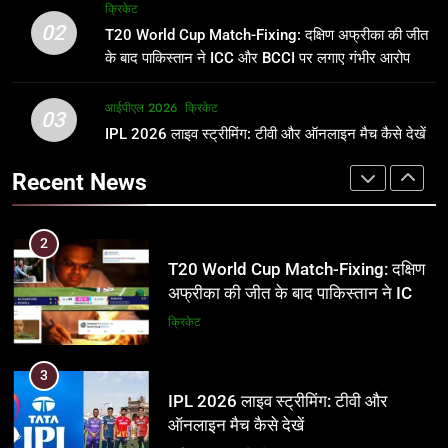
अर्जुन तेंदुलकर की पत्नी सानिया चंडोक:
IND vs PAK: T20 वर्ल्ड कप 2026 के
क्रिकेट
उम्र, परिवार, करियर और शादी से जुड़ी हर
फाइनल में हो सकती है महा-भिड़ंत, जानें पूरा
02
T20 World Cup Match-Fixing: दक्षिण अफ्रीका की जीत
जानकारी
समीकरण
क्रिकेट
T20 वर्ल्ड कप 2026
के बाद पाकिस्तान ने ICC और BCCI पर लगाए गंभीर आरोप
2
आईपीएल 2026
क्रिकेट
1
03
T20 World Cup Match-Fixing: दक्षिण
IPL 2026 लाइव स्ट्रीमिंग: टीवी और ऑनलाइन मैच कैसे देखें
अर्जुन तेंदुलकर की पत्नी सानिया चंडोक:
अफ्रीका की जीत के बाद पाकिस्तान ने ICC
उम्र, परिवार, करियर और शादी से जुड़ी हर
Recent News
और BCCI पर लगाए गंभीर आरोप
जानकारी
क्रिकेट
क्रिकेट
3
2
IPL 2026 लाइव स्ट्रीमिंग: टीवी और
T20 World Cup Match-Fixing: दक्षिण
ऑनलाइन मैच कैसे देखें
अफ्रीका की जीत के बाद पाकिस्तान ने ICC
और BCCI पर लगाए गंभीर आरोप
आईपीएल 2026
क्रिकेट
क्रिकेट
4
3
IPL 2026 टिकट्स: बुकिंग, कीमतें, और
IPL 2026 लाइव स्ट्रीमिंग: टीवी और
स्टेडियम की पूरी जानकारी
ऑनलाइन मैच कैसे देखें