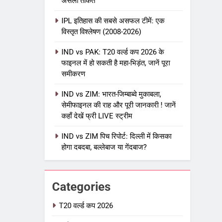
असली ताकत
IPL इतिहास की सबसे असफल टीमें: एक
विस्तृत विश्लेषण (2008-2026)
5
IPL Net Worth 2026: 18.5 अरब
IND vs PAK: T20 वर्ल्ड कप 2026 के
डॉलर के क्रिकेट साम्राज्य का पूरा
फाइनल में हो सकती है महा-भिड़ंत, जानें पूरा
विश्लेषण
समीकरण
आईपीएल 2026
क्रिकेट
IND vs ZIM: भारत-जिम्बाब्वे मुकाबला,
6
IPL टीम के मालिक: फ्रेंचाइजी के पीछे
सेमीफाइनल की राह और पूरी जानकारी ! जानें
कहाँ देखें फ्री LIVE स्ट्रीम
की असली ताकत
आईपीएल 2026
क्रिकेट
IND vs ZIM पिच रिपोर्ट: दिल्ली में किसका
होगा दबदबा, बल्लेबाज या गेंदबाज?
7
IPL इतिहास की सबसे असफल टीमें: एक
विस्तृत विश्लेषण (2008-2026)
Categories
क्रिकेट
T20 वर्ल्ड कप 2026
8
IND vs PAK: T20 वर्ल्ड कप 2026 के