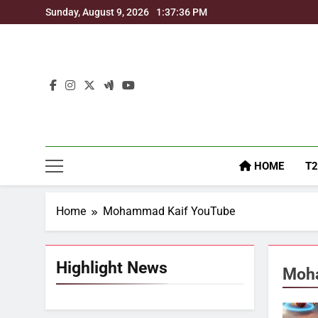
Skip
Sunday, August 9, 2026
1:37:37 PM
to
content
HOME
T2
Home
Mohammad Kaif YouTube
Highlight News
Moh