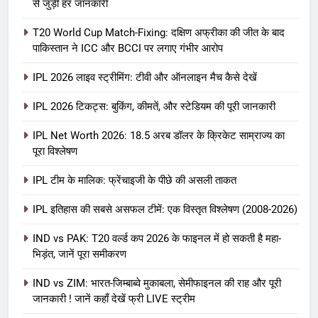
से जुड़ी हर जानकारी
T20 World Cup Match-Fixing: दक्षिण अफ्रीका की जीत के बाद
पाकिस्तान ने ICC और BCCI पर लगाए गंभीर आरोप
IPL 2026 लाइव स्ट्रीमिंग: टीवी और ऑनलाइन मैच कैसे देखें
IPL 2026 टिकट्स: बुकिंग, कीमतें, और स्टेडियम की पूरी जानकारी
5
IPL Net Worth 2026: 18.5 अरब डॉलर के क्रिकेट साम्राज्य का
IPL Net Worth 2026: 18.5 अरब डॉलर
पूरा विश्लेषण
के क्रिकेट साम्राज्य का पूरा विश्लेषण
IPL टीम के मालिक: फ्रेंचाइजी के पीछे की असली ताकत
आईपीएल 2026
क्रिकेट
IPL इतिहास की सबसे असफल टीमें: एक विस्तृत विश्लेषण (2008-2026)
6
IPL टीम के मालिक: फ्रेंचाइजी के पीछे की
IND vs PAK: T20 वर्ल्ड कप 2026 के फाइनल में हो सकती है महा-
भिड़ंत, जानें पूरा समीकरण
असली ताकत
आईपीएल 2026
क्रिकेट
IND vs ZIM: भारत-जिम्बाब्वे मुकाबला, सेमीफाइनल की राह और पूरी
जानकारी ! जानें कहाँ देखें फ्री LIVE स्ट्रीम
7