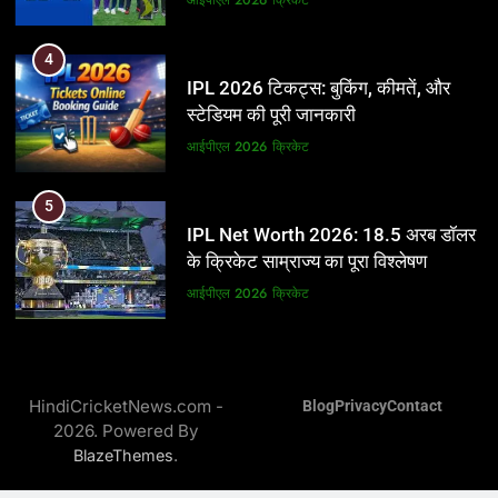
5
4
IPL Net Worth 2026: 18.5 अरब डॉलर
IPL 2026 टिकट्स: बुकिंग, कीमतें, और
के क्रिकेट साम्राज्य का पूरा विश्लेषण
स्टेडियम की पूरी जानकारी
आईपीएल 2026
क्रिकेट
आईपीएल 2026
क्रिकेट
6
5
IPL टीम के मालिक: फ्रेंचाइजी के पीछे की
IPL Net Worth 2026: 18.5 अरब डॉलर
असली ताकत
के क्रिकेट साम्राज्य का पूरा विश्लेषण
आईपीएल 2026
क्रिकेट
आईपीएल 2026
क्रिकेट
7
6
IPL इतिहास की सबसे असफल टीमें: एक
IPL टीम के मालिक: फ्रेंचाइजी के पीछे की
विस्तृत विश्लेषण (2008-2026)
HindiCricketNews.com -
Blog
Privacy
Contact
असली ताकत
2026. Powered By
क्रिकेट
आईपीएल 2026
क्रिकेट
.
BlazeThemes
8