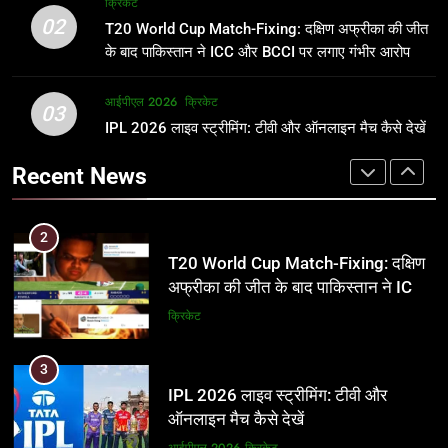
क्रिकेट
उम्र, परिवार, करियर और शादी से जुड़ी हर
फाइनल में हो सकती है महा-भिड़ंत, जानें पूरा
02
T20 World Cup Match-Fixing: दक्षिण अफ्रीका की जीत
जानकारी
समीकरण
क्रिकेट
T20 वर्ल्ड कप 2026
के बाद पाकिस्तान ने ICC और BCCI पर लगाए गंभीर आरोप
2
आईपीएल 2026
क्रिकेट
1
03
T20 World Cup Match-Fixing: दक्षिण
IPL 2026 लाइव स्ट्रीमिंग: टीवी और ऑनलाइन मैच कैसे देखें
अर्जुन तेंदुलकर की पत्नी सानिया चंडोक:
अफ्रीका की जीत के बाद पाकिस्तान ने ICC
उम्र, परिवार, करियर और शादी से जुड़ी हर
Recent News
और BCCI पर लगाए गंभीर आरोप
जानकारी
क्रिकेट
क्रिकेट
3
2
IPL 2026 लाइव स्ट्रीमिंग: टीवी और
T20 World Cup Match-Fixing: दक्षिण
ऑनलाइन मैच कैसे देखें
अफ्रीका की जीत के बाद पाकिस्तान ने ICC
और BCCI पर लगाए गंभीर आरोप
आईपीएल 2026
क्रिकेट
क्रिकेट
4
3
IPL 2026 टिकट्स: बुकिंग, कीमतें, और
IPL 2026 लाइव स्ट्रीमिंग: टीवी और
स्टेडियम की पूरी जानकारी
ऑनलाइन मैच कैसे देखें
आईपीएल 2026
क्रिकेट
आईपीएल 2026
क्रिकेट