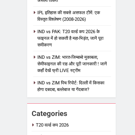
असली ताकत
IPL इतिहास की सबसे असफल टीमें: एक
विस्तृत विश्लेषण (2008-2026)
5
IPL Net Worth 2026: 18.5 अरब
IND vs PAK: T20 वर्ल्ड कप 2026 के
डॉलर के क्रिकेट साम्राज्य का पूरा
फाइनल में हो सकती है महा-भिड़ंत, जानें पूरा
विश्लेषण
समीकरण
आईपीएल 2026
क्रिकेट
IND vs ZIM: भारत-जिम्बाब्वे मुकाबला,
6
IPL टीम के मालिक: फ्रेंचाइजी के पीछे
सेमीफाइनल की राह और पूरी जानकारी ! जानें
कहाँ देखें फ्री LIVE स्ट्रीम
की असली ताकत
आईपीएल 2026
क्रिकेट
IND vs ZIM पिच रिपोर्ट: दिल्ली में किसका
होगा दबदबा, बल्लेबाज या गेंदबाज?
7
IPL इतिहास की सबसे असफल टीमें: एक
विस्तृत विश्लेषण (2008-2026)
Categories
क्रिकेट
T20 वर्ल्ड कप 2026
8
IND vs PAK: T20 वर्ल्ड कप 2026 के