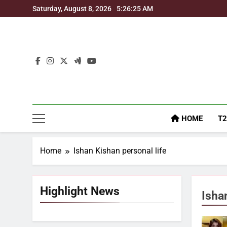
Skip
Saturday, August 8, 2026
5:26:25 AM
to
content
HOME
T2
Home
Ishan Kishan personal life
Highlight News
Isha