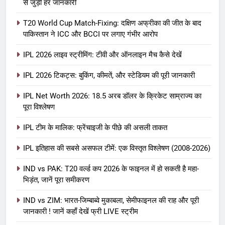
से जुड़ी हर जानकारी
T20 World Cup Match-Fixing: दक्षिण अफ्रीका की जीत के बाद
पाकिस्तान ने ICC और BCCI पर लगाए गंभीर आरोप
IPL 2026 लाइव स्ट्रीमिंग: टीवी और ऑनलाइन मैच कैसे देखें
IPL 2026 टिकट्स: बुकिंग, कीमतें, और स्टेडियम की पूरी जानकारी
5
IPL Net Worth 2026: 18.5 अरब डॉलर के क्रिकेट साम्राज्य का
IPL Net Worth 2026: 18.5 अरब डॉलर
पूरा विश्लेषण
के क्रिकेट साम्राज्य का पूरा विश्लेषण
IPL टीम के मालिक: फ्रेंचाइजी के पीछे की असली ताकत
आईपीएल 2026
क्रिकेट
IPL इतिहास की सबसे असफल टीमें: एक विस्तृत विश्लेषण (2008-2026)
6
IPL टीम के मालिक: फ्रेंचाइजी के पीछे की
IND vs PAK: T20 वर्ल्ड कप 2026 के फाइनल में हो सकती है महा-
भिड़ंत, जानें पूरा समीकरण
असली ताकत
आईपीएल 2026
क्रिकेट
IND vs ZIM: भारत-जिम्बाब्वे मुकाबला, सेमीफाइनल की राह और पूरी
जानकारी ! जानें कहाँ देखें फ्री LIVE स्ट्रीम
7