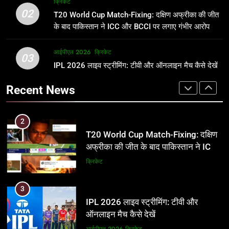
क्रिकेट
उम्र, परिवार, करियर और शादी से जुड़ी हर
फाइनल में हो सकती है महा-भिड़ंत, जानें पूरा
02
T20 World Cup Match-Fixing: दक्षिण अफ्रीका की जीत
जानकारी
समीकरण
क्रिकेट
T20 वर्ल्ड कप 2026
के बाद पाकिस्तान ने ICC और BCCI पर लगाए गंभीर आरोप
2
आईपीएल 2026
क्रिकेट
1
03
T20 World Cup Match-Fixing: दक्षिण
IPL 2026 लाइव स्ट्रीमिंग: टीवी और ऑनलाइन मैच कैसे देखें
अर्जुन तेंदुलकर की पत्नी सानिया चंडोक:
अफ्रीका की जीत के बाद पाकिस्तान ने ICC
उम्र, परिवार, करियर और शादी से जुड़ी हर
Recent News
और BCCI पर लगाए गंभीर आरोप
जानकारी
क्रिकेट
क्रिकेट
3
2
IPL 2026 लाइव स्ट्रीमिंग: टीवी और
T20 World Cup Match-Fixing: दक्षिण
ऑनलाइन मैच कैसे देखें
अफ्रीका की जीत के बाद पाकिस्तान ने ICC
और BCCI पर लगाए गंभीर आरोप
आईपीएल 2026
क्रिकेट
क्रिकेट
4
3
IPL 2026 टिकट्स: बुकिंग, कीमतें, और
IPL 2026 लाइव स्ट्रीमिंग: टीवी और
स्टेडियम की पूरी जानकारी
ऑनलाइन मैच कैसे देखें
आईपीएल 2026
क्रिकेट
आईपीएल 2026
क्रिकेट