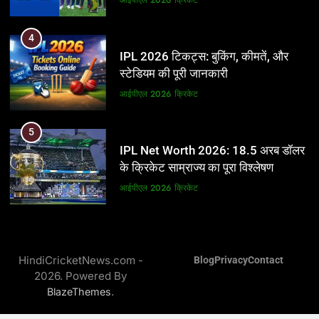
5
4
IPL Net Worth 2026: 18.5 अरब डॉलर
IPL 2026 टिकट्स: बुकिंग, कीमतें, और
के क्रिकेट साम्राज्य का पूरा विश्लेषण
स्टेडियम की पूरी जानकारी
आईपीएल 2026
क्रिकेट
आईपीएल 2026
क्रिकेट
6
5
IPL टीम के मालिक: फ्रेंचाइजी के पीछे की
IPL Net Worth 2026: 18.5 अरब डॉलर
असली ताकत
के क्रिकेट साम्राज्य का पूरा विश्लेषण
आईपीएल 2026
क्रिकेट
आईपीएल 2026
क्रिकेट
7
6
IPL इतिहास की सबसे असफल टीमें: एक
IPL टीम के मालिक: फ्रेंचाइजी के पीछे की
विस्तृत विश्लेषण (2008-2026)
HindiCricketNews.com -
Blog
Privacy
Contact
असली ताकत
2026. Powered By
क्रिकेट
आईपीएल 2026
क्रिकेट
.
BlazeThemes
8