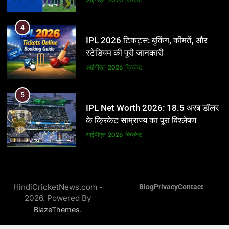
5
4
IPL Net Worth 2026: 18.5 अरब डॉलर
IPL 2026 टिकट्स: बुकिंग, कीमतें, और
के क्रिकेट साम्राज्य का पूरा विश्लेषण
स्टेडियम की पूरी जानकारी
आईपीएल 2026
क्रिकेट
आईपीएल 2026
क्रिकेट
6
5
IPL टीम के मालिक: फ्रेंचाइजी के पीछे की
IPL Net Worth 2026: 18.5 अरब डॉलर
असली ताकत
के क्रिकेट साम्राज्य का पूरा विश्लेषण
आईपीएल 2026
क्रिकेट
आईपीएल 2026
क्रिकेट
7
6
IPL इतिहास की सबसे असफल टीमें: एक
IPL टीम के मालिक: फ्रेंचाइजी के पीछे की
विस्तृत विश्लेषण (2008-2026)
HindiCricketNews.com -
Blog
Privacy
Contact
असली ताकत
2026. Powered By
क्रिकेट
आईपीएल 2026
क्रिकेट
.
BlazeThemes
8