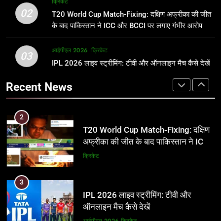
क्रिकेट
उम्र, परिवार, करियर और शादी से जुड़ी हर
फाइनल में हो सकती है महा-भिड़ंत, जानें पूरा
02
T20 World Cup Match-Fixing: दक्षिण अफ्रीका की जीत
जानकारी
समीकरण
क्रिकेट
T20 वर्ल्ड कप 2026
के बाद पाकिस्तान ने ICC और BCCI पर लगाए गंभीर आरोप
2
आईपीएल 2026
क्रिकेट
1
03
T20 World Cup Match-Fixing: दक्षिण
IPL 2026 लाइव स्ट्रीमिंग: टीवी और ऑनलाइन मैच कैसे देखें
अर्जुन तेंदुलकर की पत्नी सानिया चंडोक:
अफ्रीका की जीत के बाद पाकिस्तान ने ICC
उम्र, परिवार, करियर और शादी से जुड़ी हर
Recent News
और BCCI पर लगाए गंभीर आरोप
जानकारी
क्रिकेट
क्रिकेट
3
2
IPL 2026 लाइव स्ट्रीमिंग: टीवी और
T20 World Cup Match-Fixing: दक्षिण
ऑनलाइन मैच कैसे देखें
अफ्रीका की जीत के बाद पाकिस्तान ने ICC
और BCCI पर लगाए गंभीर आरोप
आईपीएल 2026
क्रिकेट
क्रिकेट
4
3
IPL 2026 टिकट्स: बुकिंग, कीमतें, और
IPL 2026 लाइव स्ट्रीमिंग: टीवी और
स्टेडियम की पूरी जानकारी
ऑनलाइन मैच कैसे देखें
आईपीएल 2026
क्रिकेट
आईपीएल 2026
क्रिकेट