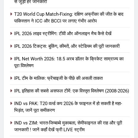
से जुड़ी हर जानकारी
T20 World Cup Match-Fixing: दक्षिण अफ्रीका की जीत के बाद
पाकिस्तान ने ICC और BCCI पर लगाए गंभीर आरोप
IPL 2026 लाइव स्ट्रीमिंग: टीवी और ऑनलाइन मैच कैसे देखें
IPL 2026 टिकट्स: बुकिंग, कीमतें, और स्टेडियम की पूरी जानकारी
5
IPL Net Worth 2026: 18.5 अरब डॉलर के क्रिकेट साम्राज्य का
IPL Net Worth 2026: 18.5 अरब डॉलर
पूरा विश्लेषण
के क्रिकेट साम्राज्य का पूरा विश्लेषण
IPL टीम के मालिक: फ्रेंचाइजी के पीछे की असली ताकत
आईपीएल 2026
क्रिकेट
IPL इतिहास की सबसे असफल टीमें: एक विस्तृत विश्लेषण (2008-2026)
6
IPL टीम के मालिक: फ्रेंचाइजी के पीछे की
IND vs PAK: T20 वर्ल्ड कप 2026 के फाइनल में हो सकती है महा-
भिड़ंत, जानें पूरा समीकरण
असली ताकत
आईपीएल 2026
क्रिकेट
IND vs ZIM: भारत-जिम्बाब्वे मुकाबला, सेमीफाइनल की राह और पूरी
जानकारी ! जानें कहाँ देखें फ्री LIVE स्ट्रीम
7