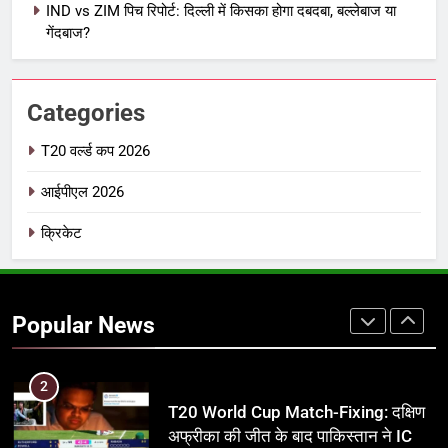
IND vs ZIM पिच रिपोर्ट: दिल्ली में किसका होगा दबदबा, बल्लेबाज या
IPL इतिहास की सबसे असफल टीमें: एक
गेंदबाज?
विस्तृत विश्लेषण (2008-2026)
क्रिकेट
Categories
8
IND vs PAK: T20 वर्ल्ड कप 2026 के
T20 वर्ल्ड कप 2026
फाइनल में हो सकती है महा-भिड़ंत, जानें पूरा
आईपीएल 2026
समीकरण
T20 वर्ल्ड कप 2026
क्रिकेट
1
अर्जुन तेंदुलकर की पत्नी सानिया चंडोक:
उम्र, परिवार, करियर और शादी से जुड़ी हर
Popular News
जानकारी
क्रिकेट
2
T20 World Cup Match-Fixing: दक्षिण
अफ्रीका की जीत के बाद पाकिस्तान ने ICC