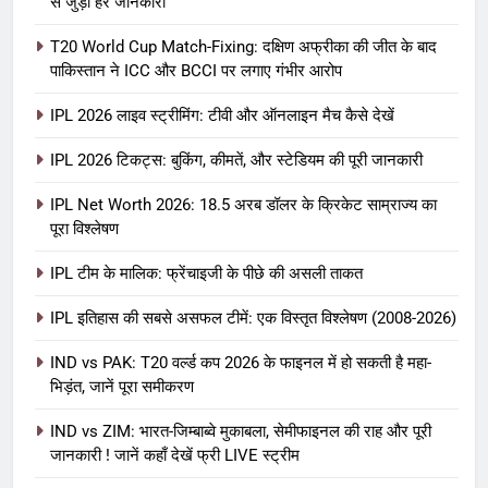
से जुड़ी हर जानकारी
T20 World Cup Match-Fixing: दक्षिण अफ्रीका की जीत के बाद
पाकिस्तान ने ICC और BCCI पर लगाए गंभीर आरोप
IPL 2026 लाइव स्ट्रीमिंग: टीवी और ऑनलाइन मैच कैसे देखें
IPL 2026 टिकट्स: बुकिंग, कीमतें, और स्टेडियम की पूरी जानकारी
5
IPL Net Worth 2026: 18.5 अरब डॉलर के क्रिकेट साम्राज्य का
IPL Net Worth 2026: 18.5 अरब डॉलर
पूरा विश्लेषण
के क्रिकेट साम्राज्य का पूरा विश्लेषण
IPL टीम के मालिक: फ्रेंचाइजी के पीछे की असली ताकत
आईपीएल 2026
क्रिकेट
IPL इतिहास की सबसे असफल टीमें: एक विस्तृत विश्लेषण (2008-2026)
6
IPL टीम के मालिक: फ्रेंचाइजी के पीछे की
IND vs PAK: T20 वर्ल्ड कप 2026 के फाइनल में हो सकती है महा-
भिड़ंत, जानें पूरा समीकरण
असली ताकत
आईपीएल 2026
क्रिकेट
IND vs ZIM: भारत-जिम्बाब्वे मुकाबला, सेमीफाइनल की राह और पूरी
जानकारी ! जानें कहाँ देखें फ्री LIVE स्ट्रीम
7