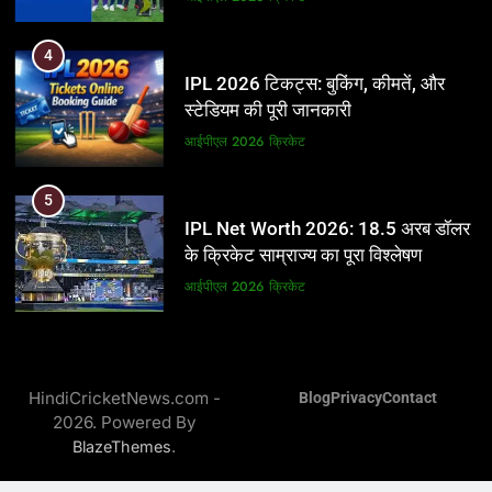
5
4
IPL Net Worth 2026: 18.5 अरब डॉलर
IPL 2026 टिकट्स: बुकिंग, कीमतें, और
के क्रिकेट साम्राज्य का पूरा विश्लेषण
स्टेडियम की पूरी जानकारी
आईपीएल 2026
क्रिकेट
आईपीएल 2026
क्रिकेट
6
5
IPL टीम के मालिक: फ्रेंचाइजी के पीछे की
IPL Net Worth 2026: 18.5 अरब डॉलर
असली ताकत
के क्रिकेट साम्राज्य का पूरा विश्लेषण
आईपीएल 2026
क्रिकेट
आईपीएल 2026
क्रिकेट
7
6
IPL इतिहास की सबसे असफल टीमें: एक
IPL टीम के मालिक: फ्रेंचाइजी के पीछे की
विस्तृत विश्लेषण (2008-2026)
HindiCricketNews.com -
Blog
Privacy
Contact
असली ताकत
2026. Powered By
क्रिकेट
आईपीएल 2026
क्रिकेट
.
BlazeThemes
8
7