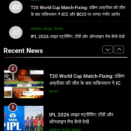
क्रिकेट
उम्र, परिवार, करियर और शादी से जुड़ी हर
फाइनल में हो सकती है महा-भिड़ंत, जानें पूरा
02
T20 World Cup Match-Fixing: दक्षिण अफ्रीका की जीत
जानकारी
समीकरण
क्रिकेट
T20 वर्ल्ड कप 2026
के बाद पाकिस्तान ने ICC और BCCI पर लगाए गंभीर आरोप
2
आईपीएल 2026
क्रिकेट
1
03
T20 World Cup Match-Fixing: दक्षिण
IPL 2026 लाइव स्ट्रीमिंग: टीवी और ऑनलाइन मैच कैसे देखें
अर्जुन तेंदुलकर की पत्नी सानिया चंडोक:
अफ्रीका की जीत के बाद पाकिस्तान ने ICC
उम्र, परिवार, करियर और शादी से जुड़ी हर
Recent News
और BCCI पर लगाए गंभीर आरोप
जानकारी
क्रिकेट
क्रिकेट
3
2
IPL 2026 लाइव स्ट्रीमिंग: टीवी और
T20 World Cup Match-Fixing: दक्षिण
ऑनलाइन मैच कैसे देखें
अफ्रीका की जीत के बाद पाकिस्तान ने ICC
और BCCI पर लगाए गंभीर आरोप
आईपीएल 2026
क्रिकेट
क्रिकेट
4
3
IPL 2026 टिकट्स: बुकिंग, कीमतें, और
IPL 2026 लाइव स्ट्रीमिंग: टीवी और
स्टेडियम की पूरी जानकारी
ऑनलाइन मैच कैसे देखें
आईपीएल 2026
क्रिकेट
आईपीएल 2026
क्रिकेट