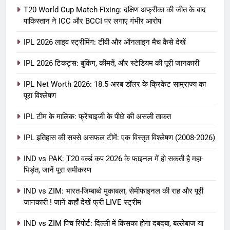
T20 World Cup Match-Fixing: दक्षिण अफ्रीका की जीत के बाद
पाकिस्तान ने ICC और BCCI पर लगाए गंभीर आरोप
IPL 2026 लाइव स्ट्रीमिंग: टीवी और ऑनलाइन मैच कैसे देखें
IPL 2026 टिकट्स: बुकिंग, कीमतें, और स्टेडियम की पूरी जानकारी
5
IPL Net Worth 2026: 18.5 अरब डॉलर के क्रिकेट साम्राज्य का
IPL Net Worth 2026: 18.5 अरब डॉलर
पूरा विश्लेषण
के क्रिकेट साम्राज्य का पूरा विश्लेषण
IPL टीम के मालिक: फ्रेंचाइजी के पीछे की असली ताकत
आईपीएल 2026
क्रिकेट
IPL इतिहास की सबसे असफल टीमें: एक विस्तृत विश्लेषण (2008-2026)
6
IPL टीम के मालिक: फ्रेंचाइजी के पीछे की
IND vs PAK: T20 वर्ल्ड कप 2026 के फाइनल में हो सकती है महा-
भिड़ंत, जानें पूरा समीकरण
असली ताकत
आईपीएल 2026
क्रिकेट
IND vs ZIM: भारत-जिम्बाब्वे मुकाबला, सेमीफाइनल की राह और पूरी
जानकारी ! जानें कहाँ देखें फ्री LIVE स्ट्रीम
7
IND vs ZIM पिच रिपोर्ट: दिल्ली में किसका होगा दबदबा, बल्लेबाज या
IPL इतिहास की सबसे असफल टीमें: एक