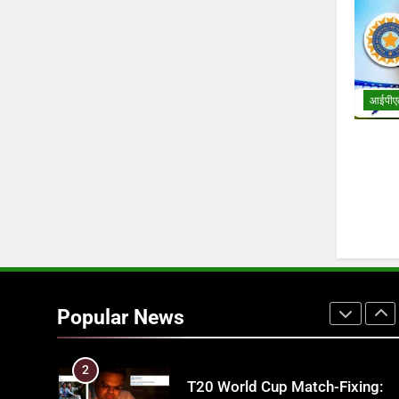
की असली ताकत
आईपीएल 2026
क्रिकेट
7
IPL इतिहास की सबसे असफल टीमें: एक
आईपीए
विस्तृत विश्लेषण (2008-2026)
क्रिकेट
8
IND vs PAK: T20 वर्ल्ड कप 2026 क
फाइनल में हो सकती है महा-भिड़ंत, जानें
पूरा समीकरण
T20 वर्ल्ड कप 2026
1
अर्जुन तेंदुलकर की पत्नी सानिया चंडोक:
उम्र, परिवार, करियर और शादी से जुड़ी ह
Popular News
जानकारी
क्रिकेट
2
T20 World Cup Match-Fixing: