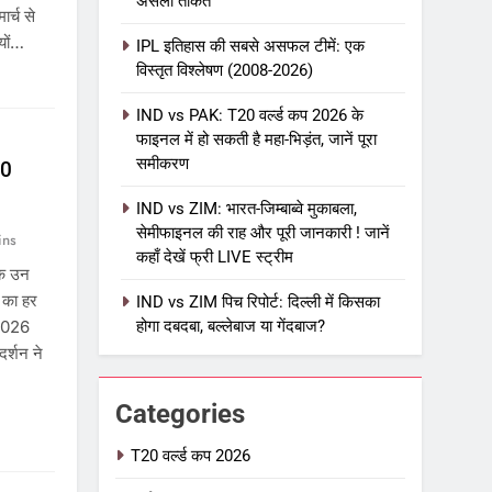
असली ताकत
ार्च से
यों…
IPL इतिहास की सबसे असफल टीमें: एक
विस्तृत विश्लेषण (2008-2026)
IND vs PAK: T20 वर्ल्ड कप 2026 के
फाइनल में हो सकती है महा-भिड़ंत, जानें पूरा
समीकरण
20
IND vs ZIM: भारत-जिम्बाब्वे मुकाबला,
सेमीफाइनल की राह और पूरी जानकारी ! जानें
ins
कहाँ देखें फ्री LIVE स्ट्रीम
के उन
ण का हर
IND vs ZIM पिच रिपोर्ट: दिल्ली में किसका
5
 2026
होगा दबदबा, बल्लेबाज या गेंदबाज?
IPL Net Worth 2026: 18.5 अरब
र्शन ने
डॉलर के क्रिकेट साम्राज्य का पूरा
विश्लेषण
आईपीएल 2026
क्रिकेट
Categories
6
T20 वर्ल्ड कप 2026
IPL टीम के मालिक: फ्रेंचाइजी के पीछे