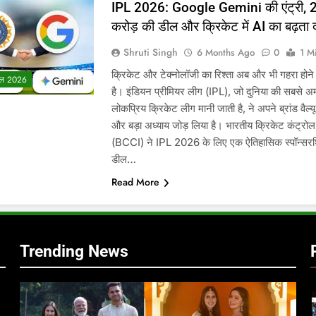
IPL 2026: Google Gemini की एंट्री, 
करोड़ की डील और क्रिकेट में AI का बढ़ता
Shruti Singh
6 Months Ago
0
1 M
क्रिकेट और टेक्नोलॉजी का रिश्ता अब और भी गहरा होने
ल 2026
है। इंडियन प्रीमियर लीग (IPL), जो दुनिया की सबसे 
लोकप्रिय क्रिकेट लीग मानी जाती है, ने अपने ब्रांड वैल्यू
और बड़ा अध्याय जोड़ लिया है। भारतीय क्रिकेट कंट्रोल 
(BCCI) ने IPL 2026 के लिए एक ऐतिहासिक स्पॉन्सर
े
डील…
Read More
र
Trending News