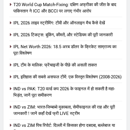
T20 World Cup Match-Fixing: दक्षिण अफ्रीका की जीत के बाद
पाकिस्तान ने ICC और BCCI पर लगाए गंभीर आरोप
IPL 2026 लाइव स्ट्रीमिंग: टीवी और ऑनलाइन मैच कैसे देखें
IPL 2026 टिकट्स: बुकिंग, कीमतें, और स्टेडियम की पूरी जानकारी
5
IPL Net Worth 2026: 18.5 अरब डॉलर के क्रिकेट साम्राज्य का
IPL Net Worth 2026: 18.5 अरब डॉलर
पूरा विश्लेषण
के क्रिकेट साम्राज्य का पूरा विश्लेषण
IPL टीम के मालिक: फ्रेंचाइजी के पीछे की असली ताकत
आईपीएल 2026
क्रिकेट
IPL इतिहास की सबसे असफल टीमें: एक विस्तृत विश्लेषण (2008-2026)
6
IPL टीम के मालिक: फ्रेंचाइजी के पीछे की
IND vs PAK: T20 वर्ल्ड कप 2026 के फाइनल में हो सकती है महा-
भिड़ंत, जानें पूरा समीकरण
असली ताकत
आईपीएल 2026
क्रिकेट
IND vs ZIM: भारत-जिम्बाब्वे मुकाबला, सेमीफाइनल की राह और पूरी
जानकारी ! जानें कहाँ देखें फ्री LIVE स्ट्रीम
7
IND vs ZIM पिच रिपोर्ट: दिल्ली में किसका होगा दबदबा, बल्लेबाज या
IPL इतिहास की सबसे असफल टीमें: एक