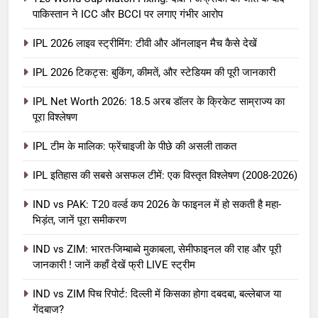
पाकिस्तान ने ICC और BCCI पर लगाए गंभीर आरोप
IPL Net Worth 2026: 18.5 अरब डॉलर
के क्रिकेट साम्राज्य का पूरा विश्लेषण
IPL 2026 लाइव स्ट्रीमिंग: टीवी और ऑनलाइन मैच कैसे देखें
आईपीएल 2026
क्रिकेट
IPL 2026 टिकट्स: बुकिंग, कीमतें, और स्टेडियम की पूरी जानकारी
6
IPL Net Worth 2026: 18.5 अरब डॉलर के क्रिकेट साम्राज्य का
IPL टीम के मालिक: फ्रेंचाइजी के पीछे की
पूरा विश्लेषण
असली ताकत
IPL टीम के मालिक: फ्रेंचाइजी के पीछे की असली ताकत
आईपीएल 2026
क्रिकेट
IPL इतिहास की सबसे असफल टीमें: एक विस्तृत विश्लेषण (2008-2026)
7
IPL इतिहास की सबसे असफल टीमें: एक
IND vs PAK: T20 वर्ल्ड कप 2026 के फाइनल में हो सकती है महा-
भिड़ंत, जानें पूरा समीकरण
विस्तृत विश्लेषण (2008-2026)
क्रिकेट
IND vs ZIM: भारत-जिम्बाब्वे मुकाबला, सेमीफाइनल की राह और पूरी
जानकारी ! जानें कहाँ देखें फ्री LIVE स्ट्रीम
8
IND vs ZIM पिच रिपोर्ट: दिल्ली में किसका होगा दबदबा, बल्लेबाज या
IND vs PAK: T20 वर्ल्ड कप 2026 के
गेंदबाज?
फाइनल में हो सकती है महा-भिड़ंत, जानें पूरा