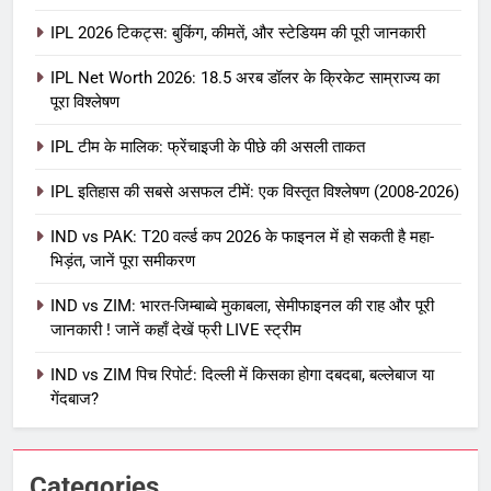
IPL 2026 टिकट्स: बुकिंग, कीमतें, और स्टेडियम की पूरी जानकारी
5
IPL Net Worth 2026: 18.5 अरब डॉलर के क्रिकेट साम्राज्य का
IPL Net Worth 2026: 18.5 अरब डॉलर
पूरा विश्लेषण
के क्रिकेट साम्राज्य का पूरा विश्लेषण
IPL टीम के मालिक: फ्रेंचाइजी के पीछे की असली ताकत
आईपीएल 2026
क्रिकेट
IPL इतिहास की सबसे असफल टीमें: एक विस्तृत विश्लेषण (2008-2026)
6
IPL टीम के मालिक: फ्रेंचाइजी के पीछे की
IND vs PAK: T20 वर्ल्ड कप 2026 के फाइनल में हो सकती है महा-
भिड़ंत, जानें पूरा समीकरण
असली ताकत
आईपीएल 2026
क्रिकेट
IND vs ZIM: भारत-जिम्बाब्वे मुकाबला, सेमीफाइनल की राह और पूरी
जानकारी ! जानें कहाँ देखें फ्री LIVE स्ट्रीम
7
IND vs ZIM पिच रिपोर्ट: दिल्ली में किसका होगा दबदबा, बल्लेबाज या
IPL इतिहास की सबसे असफल टीमें: एक
गेंदबाज?
विस्तृत विश्लेषण (2008-2026)
क्रिकेट
Categories