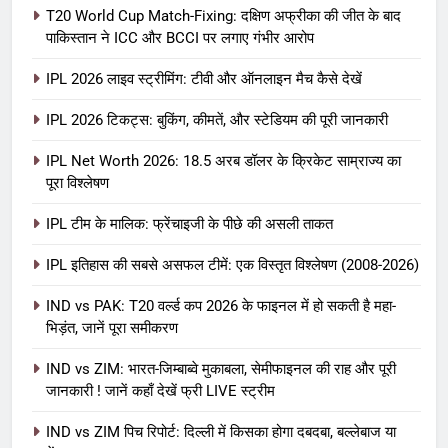
T20 World Cup Match-Fixing: दक्षिण अफ्रीका की जीत के बाद
पाकिस्तान ने ICC और BCCI पर लगाए गंभीर आरोप
IPL 2026 लाइव स्ट्रीमिंग: टीवी और ऑनलाइन मैच कैसे देखें
IPL 2026 टिकट्स: बुकिंग, कीमतें, और स्टेडियम की पूरी जानकारी
5
IPL Net Worth 2026: 18.5 अरब डॉलर के क्रिकेट साम्राज्य का
IPL Net Worth 2026: 18.5 अरब डॉलर
पूरा विश्लेषण
के क्रिकेट साम्राज्य का पूरा विश्लेषण
IPL टीम के मालिक: फ्रेंचाइजी के पीछे की असली ताकत
आईपीएल 2026
क्रिकेट
IPL इतिहास की सबसे असफल टीमें: एक विस्तृत विश्लेषण (2008-2026)
6
IPL टीम के मालिक: फ्रेंचाइजी के पीछे की
IND vs PAK: T20 वर्ल्ड कप 2026 के फाइनल में हो सकती है महा-
भिड़ंत, जानें पूरा समीकरण
असली ताकत
आईपीएल 2026
क्रिकेट
IND vs ZIM: भारत-जिम्बाब्वे मुकाबला, सेमीफाइनल की राह और पूरी
जानकारी ! जानें कहाँ देखें फ्री LIVE स्ट्रीम
7
IND vs ZIM पिच रिपोर्ट: दिल्ली में किसका होगा दबदबा, बल्लेबाज या
IPL इतिहास की सबसे असफल टीमें: एक