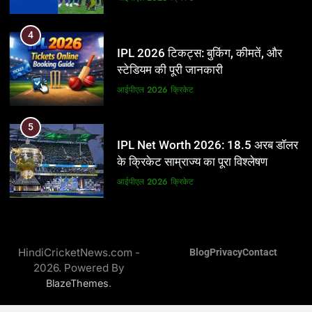
5
4
IPL Net Worth 2026: 18.5 अरब डॉलर
IPL 2026 टिकट्स: बुकिंग, कीमतें, और
के क्रिकेट साम्राज्य का पूरा विश्लेषण
स्टेडियम की पूरी जानकारी
आईपीएल 2026
क्रिकेट
आईपीएल 2026
क्रिकेट
6
5
IPL टीम के मालिक: फ्रेंचाइजी के पीछे की
IPL Net Worth 2026: 18.5 अरब डॉलर
असली ताकत
के क्रिकेट साम्राज्य का पूरा विश्लेषण
आईपीएल 2026
क्रिकेट
आईपीएल 2026
क्रिकेट
7
6
IPL इतिहास की सबसे असफल टीमें: एक
IPL टीम के मालिक: फ्रेंचाइजी के पीछे की
विस्तृत विश्लेषण (2008-2026)
HindiCricketNews.com -
Blog
Privacy
Contact
असली ताकत
2026. Powered By
क्रिकेट
आईपीएल 2026
क्रिकेट
.
BlazeThemes
8
7