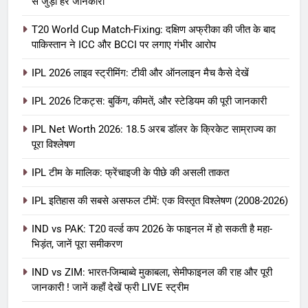
से जुड़ी हर जानकारी
T20 World Cup Match-Fixing: दक्षिण अफ्रीका की जीत के बाद
पाकिस्तान ने ICC और BCCI पर लगाए गंभीर आरोप
IPL 2026 लाइव स्ट्रीमिंग: टीवी और ऑनलाइन मैच कैसे देखें
IPL 2026 टिकट्स: बुकिंग, कीमतें, और स्टेडियम की पूरी जानकारी
5
IPL Net Worth 2026: 18.5 अरब डॉलर के क्रिकेट साम्राज्य का
IPL Net Worth 2026: 18.5 अरब डॉलर
पूरा विश्लेषण
के क्रिकेट साम्राज्य का पूरा विश्लेषण
IPL टीम के मालिक: फ्रेंचाइजी के पीछे की असली ताकत
आईपीएल 2026
क्रिकेट
IPL इतिहास की सबसे असफल टीमें: एक विस्तृत विश्लेषण (2008-2026)
6
IPL टीम के मालिक: फ्रेंचाइजी के पीछे की
IND vs PAK: T20 वर्ल्ड कप 2026 के फाइनल में हो सकती है महा-
भिड़ंत, जानें पूरा समीकरण
असली ताकत
आईपीएल 2026
क्रिकेट
IND vs ZIM: भारत-जिम्बाब्वे मुकाबला, सेमीफाइनल की राह और पूरी
जानकारी ! जानें कहाँ देखें फ्री LIVE स्ट्रीम
7