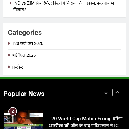
IND vs ZIM पिच रिपोर्ट: दिल्ली में किसका होगा दबदबा, बल्लेबाज या
IPL इतिहास की सबसे असफल टीमें: एक
गेंदबाज?
विस्तृत विश्लेषण (2008-2026)
क्रिकेट
Categories
8
IND vs PAK: T20 वर्ल्ड कप 2026 के
T20 वर्ल्ड कप 2026
फाइनल में हो सकती है महा-भिड़ंत, जानें पूरा
आईपीएल 2026
समीकरण
T20 वर्ल्ड कप 2026
क्रिकेट
1
अर्जुन तेंदुलकर की पत्नी सानिया चंडोक:
उम्र, परिवार, करियर और शादी से जुड़ी हर
Popular News
जानकारी
क्रिकेट
2
T20 World Cup Match-Fixing: दक्षिण
अफ्रीका की जीत के बाद पाकिस्तान ने ICC