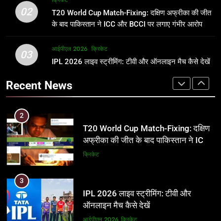
क्रिकेट
उम्र, परिवार, करियर और शादी से जुड़ी हर
फाइनल में हो सकती है महा-भिड़ंत, जानें पूरा
02
T20 World Cup Match-Fixing: दक्षिण अफ्रीका की जीत
जानकारी
समीकरण
क्रिकेट
T20 वर्ल्ड कप 2026
के बाद पाकिस्तान ने ICC और BCCI पर लगाए गंभीर आरोप
2
आईपीएल 2026
क्रिकेट
1
03
T20 World Cup Match-Fixing: दक्षिण
IPL 2026 लाइव स्ट्रीमिंग: टीवी और ऑनलाइन मैच कैसे देखें
अर्जुन तेंदुलकर की पत्नी सानिया चंडोक:
अफ्रीका की जीत के बाद पाकिस्तान ने ICC
उम्र, परिवार, करियर और शादी से जुड़ी हर
Recent News
और BCCI पर लगाए गंभीर आरोप
जानकारी
क्रिकेट
क्रिकेट
3
2
IPL 2026 लाइव स्ट्रीमिंग: टीवी और
T20 World Cup Match-Fixing: दक्षिण
ऑनलाइन मैच कैसे देखें
अफ्रीका की जीत के बाद पाकिस्तान ने ICC
और BCCI पर लगाए गंभीर आरोप
आईपीएल 2026
क्रिकेट
क्रिकेट
4
3
IPL 2026 टिकट्स: बुकिंग, कीमतें, और
IPL 2026 लाइव स्ट्रीमिंग: टीवी और
स्टेडियम की पूरी जानकारी
ऑनलाइन मैच कैसे देखें
आईपीएल 2026
क्रिकेट
आईपीएल 2026
क्रिकेट