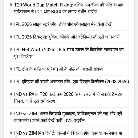
T20 World Cup Match-Fixing: दक्षिण अफ्रीका की जीत के बाद
पाकिस्तान ने ICC और BCCI पर लगाए गंभीर आरोप
IPL 2026 लाइव स्ट्रीमिंग: टीवी और ऑनलाइन मैच कैसे देखें
IPL 2026 टिकट्स: बुकिंग, कीमतें, और स्टेडियम की पूरी जानकारी
5
IPL Net Worth 2026: 18.5 अरब डॉलर के क्रिकेट साम्राज्य का
IPL Net Worth 2026: 18.5 अरब डॉलर
पूरा विश्लेषण
के क्रिकेट साम्राज्य का पूरा विश्लेषण
IPL टीम के मालिक: फ्रेंचाइजी के पीछे की असली ताकत
आईपीएल 2026
क्रिकेट
IPL इतिहास की सबसे असफल टीमें: एक विस्तृत विश्लेषण (2008-2026)
6
IPL टीम के मालिक: फ्रेंचाइजी के पीछे की
IND vs PAK: T20 वर्ल्ड कप 2026 के फाइनल में हो सकती है महा-
भिड़ंत, जानें पूरा समीकरण
असली ताकत
आईपीएल 2026
क्रिकेट
IND vs ZIM: भारत-जिम्बाब्वे मुकाबला, सेमीफाइनल की राह और पूरी
जानकारी ! जानें कहाँ देखें फ्री LIVE स्ट्रीम
7
IND vs ZIM पिच रिपोर्ट: दिल्ली में किसका होगा दबदबा, बल्लेबाज या
IPL इतिहास की सबसे असफल टीमें: एक