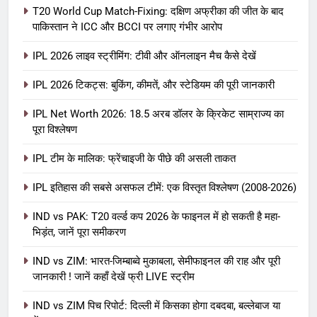
T20 World Cup Match-Fixing: दक्षिण अफ्रीका की जीत के बाद
पाकिस्तान ने ICC और BCCI पर लगाए गंभीर आरोप
IPL 2026 लाइव स्ट्रीमिंग: टीवी और ऑनलाइन मैच कैसे देखें
IPL 2026 टिकट्स: बुकिंग, कीमतें, और स्टेडियम की पूरी जानकारी
5
IPL Net Worth 2026: 18.5 अरब डॉलर के क्रिकेट साम्राज्य का
IPL Net Worth 2026: 18.5 अरब डॉलर
पूरा विश्लेषण
के क्रिकेट साम्राज्य का पूरा विश्लेषण
IPL टीम के मालिक: फ्रेंचाइजी के पीछे की असली ताकत
आईपीएल 2026
क्रिकेट
IPL इतिहास की सबसे असफल टीमें: एक विस्तृत विश्लेषण (2008-2026)
6
IPL टीम के मालिक: फ्रेंचाइजी के पीछे की
IND vs PAK: T20 वर्ल्ड कप 2026 के फाइनल में हो सकती है महा-
भिड़ंत, जानें पूरा समीकरण
असली ताकत
आईपीएल 2026
क्रिकेट
IND vs ZIM: भारत-जिम्बाब्वे मुकाबला, सेमीफाइनल की राह और पूरी
जानकारी ! जानें कहाँ देखें फ्री LIVE स्ट्रीम
7
IND vs ZIM पिच रिपोर्ट: दिल्ली में किसका होगा दबदबा, बल्लेबाज या
IPL इतिहास की सबसे असफल टीमें: एक