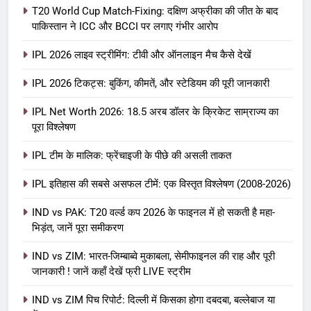
T20 World Cup Match-Fixing: दक्षिण अफ्रीका की जीत के बाद
पाकिस्तान ने ICC और BCCI पर लगाए गंभीर आरोप
IPL 2026 लाइव स्ट्रीमिंग: टीवी और ऑनलाइन मैच कैसे देखें
IPL 2026 टिकट्स: बुकिंग, कीमतें, और स्टेडियम की पूरी जानकारी
5
IPL Net Worth 2026: 18.5 अरब डॉलर के क्रिकेट साम्राज्य का
IPL Net Worth 2026: 18.5 अरब डॉलर
पूरा विश्लेषण
के क्रिकेट साम्राज्य का पूरा विश्लेषण
IPL टीम के मालिक: फ्रेंचाइजी के पीछे की असली ताकत
आईपीएल 2026
क्रिकेट
IPL इतिहास की सबसे असफल टीमें: एक विस्तृत विश्लेषण (2008-2026)
6
IPL टीम के मालिक: फ्रेंचाइजी के पीछे की
IND vs PAK: T20 वर्ल्ड कप 2026 के फाइनल में हो सकती है महा-
भिड़ंत, जानें पूरा समीकरण
असली ताकत
आईपीएल 2026
क्रिकेट
IND vs ZIM: भारत-जिम्बाब्वे मुकाबला, सेमीफाइनल की राह और पूरी
जानकारी ! जानें कहाँ देखें फ्री LIVE स्ट्रीम
7
IND vs ZIM पिच रिपोर्ट: दिल्ली में किसका होगा दबदबा, बल्लेबाज या
IPL इतिहास की सबसे असफल टीमें: एक