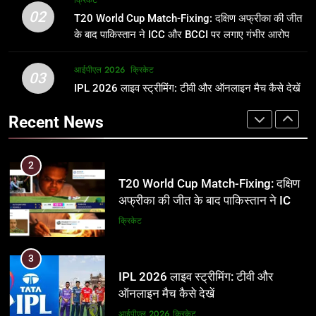
क्रिकेट
उम्र, परिवार, करियर और शादी से जुड़ी हर
फाइनल में हो सकती है महा-भिड़ंत, जानें पूरा
02
T20 World Cup Match-Fixing: दक्षिण अफ्रीका की जीत
जानकारी
समीकरण
क्रिकेट
T20 वर्ल्ड कप 2026
के बाद पाकिस्तान ने ICC और BCCI पर लगाए गंभीर आरोप
2
आईपीएल 2026
क्रिकेट
1
03
T20 World Cup Match-Fixing: दक्षिण
IPL 2026 लाइव स्ट्रीमिंग: टीवी और ऑनलाइन मैच कैसे देखें
अर्जुन तेंदुलकर की पत्नी सानिया चंडोक:
अफ्रीका की जीत के बाद पाकिस्तान ने ICC
उम्र, परिवार, करियर और शादी से जुड़ी हर
Recent News
और BCCI पर लगाए गंभीर आरोप
जानकारी
क्रिकेट
क्रिकेट
3
2
IPL 2026 लाइव स्ट्रीमिंग: टीवी और
T20 World Cup Match-Fixing: दक्षिण
ऑनलाइन मैच कैसे देखें
अफ्रीका की जीत के बाद पाकिस्तान ने ICC
और BCCI पर लगाए गंभीर आरोप
आईपीएल 2026
क्रिकेट
क्रिकेट
4
3
IPL 2026 टिकट्स: बुकिंग, कीमतें, और
IPL 2026 लाइव स्ट्रीमिंग: टीवी और
स्टेडियम की पूरी जानकारी
ऑनलाइन मैच कैसे देखें
आईपीएल 2026
क्रिकेट
आईपीएल 2026
क्रिकेट