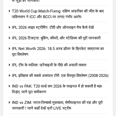
से जुड़ी हर जानकारी
T20 World Cup Match-Fixing: दक्षिण अफ्रीका की जीत के बाद
पाकिस्तान ने ICC और BCCI पर लगाए गंभीर आरोप
IPL 2026 लाइव स्ट्रीमिंग: टीवी और ऑनलाइन मैच कैसे देखें
IPL 2026 टिकट्स: बुकिंग, कीमतें, और स्टेडियम की पूरी जानकारी
5
IPL Net Worth 2026: 18.5 अरब डॉलर के क्रिकेट साम्राज्य का
IPL Net Worth 2026: 18.5 अरब डॉलर
पूरा विश्लेषण
के क्रिकेट साम्राज्य का पूरा विश्लेषण
IPL टीम के मालिक: फ्रेंचाइजी के पीछे की असली ताकत
आईपीएल 2026
क्रिकेट
IPL इतिहास की सबसे असफल टीमें: एक विस्तृत विश्लेषण (2008-2026)
6
IPL टीम के मालिक: फ्रेंचाइजी के पीछे की
IND vs PAK: T20 वर्ल्ड कप 2026 के फाइनल में हो सकती है महा-
भिड़ंत, जानें पूरा समीकरण
असली ताकत
आईपीएल 2026
क्रिकेट
IND vs ZIM: भारत-जिम्बाब्वे मुकाबला, सेमीफाइनल की राह और पूरी
जानकारी ! जानें कहाँ देखें फ्री LIVE स्ट्रीम
7