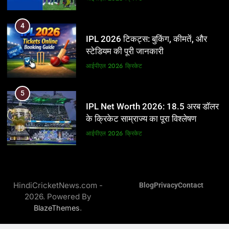
5
4
IPL Net Worth 2026: 18.5 अरब डॉलर
IPL 2026 टिकट्स: बुकिंग, कीमतें, और
के क्रिकेट साम्राज्य का पूरा विश्लेषण
स्टेडियम की पूरी जानकारी
आईपीएल 2026
क्रिकेट
आईपीएल 2026
क्रिकेट
6
5
IPL टीम के मालिक: फ्रेंचाइजी के पीछे की
IPL Net Worth 2026: 18.5 अरब डॉलर
असली ताकत
के क्रिकेट साम्राज्य का पूरा विश्लेषण
आईपीएल 2026
क्रिकेट
आईपीएल 2026
क्रिकेट
7
6
IPL इतिहास की सबसे असफल टीमें: एक
IPL टीम के मालिक: फ्रेंचाइजी के पीछे की
विस्तृत विश्लेषण (2008-2026)
HindiCricketNews.com -
Blog
Privacy
Contact
असली ताकत
2026. Powered By
क्रिकेट
आईपीएल 2026
क्रिकेट
.
BlazeThemes
8
7