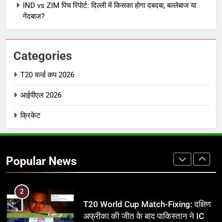
IND vs ZIM पिच रिपोर्ट: दिल्ली में किसका होगा दबदबा, बल्लेबाज या
IPL इतिहास की सबसे असफल टीमें: एक
गेंदबाज?
विस्तृत विश्लेषण (2008-2026)
क्रिकेट
Categories
8
IND vs PAK: T20 वर्ल्ड कप 2026 के
T20 वर्ल्ड कप 2026
फाइनल में हो सकती है महा-भिड़ंत, जानें पूरा
आईपीएल 2026
समीकरण
T20 वर्ल्ड कप 2026
क्रिकेट
1
अर्जुन तेंदुलकर की पत्नी सानिया चंडोक:
उम्र, परिवार, करियर और शादी से जुड़ी हर
Popular News
जानकारी
क्रिकेट
2
T20 World Cup Match-Fixing: दक्षिण
अफ्रीका की जीत के बाद पाकिस्तान ने ICC