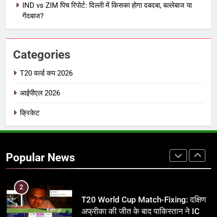
IND vs ZIM पिच रिपोर्ट: दिल्ली में किसका होगा दबदबा, बल्लेबाज या
IPL इतिहास की सबसे असफल टीमें: एक
गेंदबाज?
विस्तृत विश्लेषण (2008-2026)
क्रिकेट
Categories
8
IND vs PAK: T20 वर्ल्ड कप 2026 के
T20 वर्ल्ड कप 2026
फाइनल में हो सकती है महा-भिड़ंत, जानें पूरा
आईपीएल 2026
समीकरण
T20 वर्ल्ड कप 2026
क्रिकेट
1
अर्जुन तेंदुलकर की पत्नी सानिया चंडोक:
उम्र, परिवार, करियर और शादी से जुड़ी हर
Popular News
जानकारी
क्रिकेट
2
T20 World Cup Match-Fixing: दक्षिण
अफ्रीका की जीत के बाद पाकिस्तान ने ICC