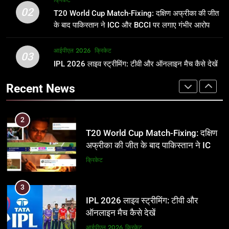
क्रिकेट
उम्र, परिवार, करियर और शादी से जुड़ी हर
फाइनल में हो सकती है महा-भिड़ंत, जानें पूरा
02
T20 World Cup Match-Fixing: दक्षिण अफ्रीका की जीत
जानकारी
समीकरण
क्रिकेट
T20 वर्ल्ड कप 2026
के बाद पाकिस्तान ने ICC और BCCI पर लगाए गंभीर आरोप
2
आईपीएल 2026
क्रिकेट
1
03
T20 World Cup Match-Fixing: दक्षिण
IPL 2026 लाइव स्ट्रीमिंग: टीवी और ऑनलाइन मैच कैसे देखें
अर्जुन तेंदुलकर की पत्नी सानिया चंडोक:
अफ्रीका की जीत के बाद पाकिस्तान ने ICC
उम्र, परिवार, करियर और शादी से जुड़ी हर
Recent News
और BCCI पर लगाए गंभीर आरोप
जानकारी
क्रिकेट
क्रिकेट
3
2
IPL 2026 लाइव स्ट्रीमिंग: टीवी और
T20 World Cup Match-Fixing: दक्षिण
ऑनलाइन मैच कैसे देखें
अफ्रीका की जीत के बाद पाकिस्तान ने ICC
और BCCI पर लगाए गंभीर आरोप
आईपीएल 2026
क्रिकेट
क्रिकेट
4
3
IPL 2026 टिकट्स: बुकिंग, कीमतें, और
IPL 2026 लाइव स्ट्रीमिंग: टीवी और
स्टेडियम की पूरी जानकारी
ऑनलाइन मैच कैसे देखें
आईपीएल 2026
क्रिकेट
आईपीएल 2026
क्रिकेट