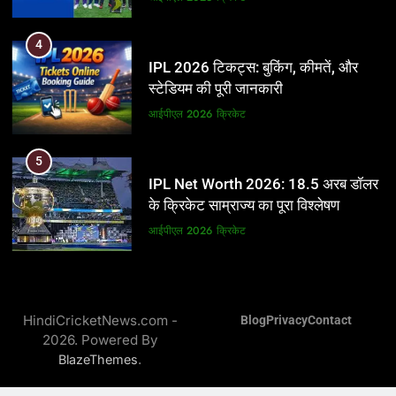
5
4
IPL Net Worth 2026: 18.5 अरब डॉलर
IPL 2026 टिकट्स: बुकिंग, कीमतें, और
के क्रिकेट साम्राज्य का पूरा विश्लेषण
स्टेडियम की पूरी जानकारी
आईपीएल 2026
क्रिकेट
आईपीएल 2026
क्रिकेट
6
5
IPL टीम के मालिक: फ्रेंचाइजी के पीछे की
IPL Net Worth 2026: 18.5 अरब डॉलर
असली ताकत
के क्रिकेट साम्राज्य का पूरा विश्लेषण
आईपीएल 2026
क्रिकेट
आईपीएल 2026
क्रिकेट
7
6
IPL इतिहास की सबसे असफल टीमें: एक
IPL टीम के मालिक: फ्रेंचाइजी के पीछे की
विस्तृत विश्लेषण (2008-2026)
HindiCricketNews.com -
Blog
Privacy
Contact
असली ताकत
2026. Powered By
क्रिकेट
आईपीएल 2026
क्रिकेट
.
BlazeThemes
8
7