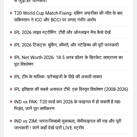
से जुड़ी हर जानकारी
T20 World Cup Match-Fixing: दक्षिण अफ्रीका की जीत के बाद
पाकिस्तान ने ICC और BCCI पर लगाए गंभीर आरोप
IPL 2026 लाइव स्ट्रीमिंग: टीवी और ऑनलाइन मैच कैसे देखें
IPL 2026 टिकट्स: बुकिंग, कीमतें, और स्टेडियम की पूरी जानकारी
5
IPL Net Worth 2026: 18.5 अरब डॉलर के क्रिकेट साम्राज्य का
IPL Net Worth 2026: 18.5 अरब डॉलर
पूरा विश्लेषण
के क्रिकेट साम्राज्य का पूरा विश्लेषण
IPL टीम के मालिक: फ्रेंचाइजी के पीछे की असली ताकत
आईपीएल 2026
क्रिकेट
IPL इतिहास की सबसे असफल टीमें: एक विस्तृत विश्लेषण (2008-2026)
6
IPL टीम के मालिक: फ्रेंचाइजी के पीछे की
IND vs PAK: T20 वर्ल्ड कप 2026 के फाइनल में हो सकती है महा-
भिड़ंत, जानें पूरा समीकरण
असली ताकत
आईपीएल 2026
क्रिकेट
IND vs ZIM: भारत-जिम्बाब्वे मुकाबला, सेमीफाइनल की राह और पूरी
जानकारी ! जानें कहाँ देखें फ्री LIVE स्ट्रीम
7