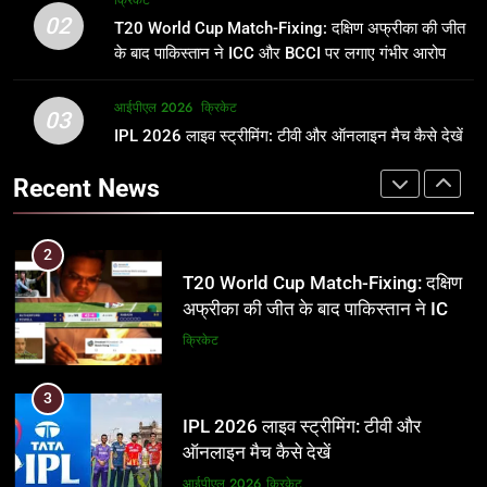
क्रिकेट
उम्र, परिवार, करियर और शादी से जुड़ी हर
फाइनल में हो सकती है महा-भिड़ंत, जानें पूरा
02
T20 World Cup Match-Fixing: दक्षिण अफ्रीका की जीत
जानकारी
समीकरण
क्रिकेट
T20 वर्ल्ड कप 2026
के बाद पाकिस्तान ने ICC और BCCI पर लगाए गंभीर आरोप
2
आईपीएल 2026
क्रिकेट
1
03
T20 World Cup Match-Fixing: दक्षिण
IPL 2026 लाइव स्ट्रीमिंग: टीवी और ऑनलाइन मैच कैसे देखें
अर्जुन तेंदुलकर की पत्नी सानिया चंडोक:
अफ्रीका की जीत के बाद पाकिस्तान ने ICC
उम्र, परिवार, करियर और शादी से जुड़ी हर
Recent News
और BCCI पर लगाए गंभीर आरोप
जानकारी
क्रिकेट
क्रिकेट
3
2
IPL 2026 लाइव स्ट्रीमिंग: टीवी और
T20 World Cup Match-Fixing: दक्षिण
ऑनलाइन मैच कैसे देखें
अफ्रीका की जीत के बाद पाकिस्तान ने ICC
और BCCI पर लगाए गंभीर आरोप
आईपीएल 2026
क्रिकेट
क्रिकेट
4
3
IPL 2026 टिकट्स: बुकिंग, कीमतें, और
IPL 2026 लाइव स्ट्रीमिंग: टीवी और
स्टेडियम की पूरी जानकारी
ऑनलाइन मैच कैसे देखें
आईपीएल 2026
क्रिकेट
आईपीएल 2026
क्रिकेट