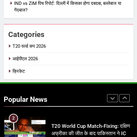
IND vs ZIM पिच रिपोर्ट: दिल्ली में किसका होगा दबदबा, बल्लेबाज या
IPL इतिहास की सबसे असफल टीमें: एक
गेंदबाज?
विस्तृत विश्लेषण (2008-2026)
क्रिकेट
Categories
8
IND vs PAK: T20 वर्ल्ड कप 2026 के
T20 वर्ल्ड कप 2026
फाइनल में हो सकती है महा-भिड़ंत, जानें पूरा
आईपीएल 2026
समीकरण
T20 वर्ल्ड कप 2026
क्रिकेट
1
अर्जुन तेंदुलकर की पत्नी सानिया चंडोक:
उम्र, परिवार, करियर और शादी से जुड़ी हर
Popular News
जानकारी
क्रिकेट
2
T20 World Cup Match-Fixing: दक्षिण
अफ्रीका की जीत के बाद पाकिस्तान ने ICC