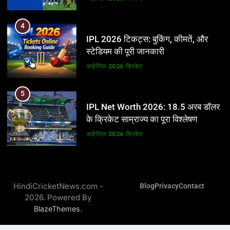
5
4
IPL Net Worth 2026: 18.5 अरब डॉलर
IPL 2026 टिकट्स: बुकिंग, कीमतें, और
के क्रिकेट साम्राज्य का पूरा विश्लेषण
स्टेडियम की पूरी जानकारी
आईपीएल 2026
क्रिकेट
आईपीएल 2026
क्रिकेट
6
5
IPL टीम के मालिक: फ्रेंचाइजी के पीछे की
IPL Net Worth 2026: 18.5 अरब डॉलर
असली ताकत
के क्रिकेट साम्राज्य का पूरा विश्लेषण
आईपीएल 2026
क्रिकेट
आईपीएल 2026
क्रिकेट
7
6
IPL इतिहास की सबसे असफल टीमें: एक
IPL टीम के मालिक: फ्रेंचाइजी के पीछे की
विस्तृत विश्लेषण (2008-2026)
HindiCricketNews.com -
Blog
Privacy
Contact
असली ताकत
2026. Powered By
क्रिकेट
आईपीएल 2026
क्रिकेट
.
BlazeThemes
8
7