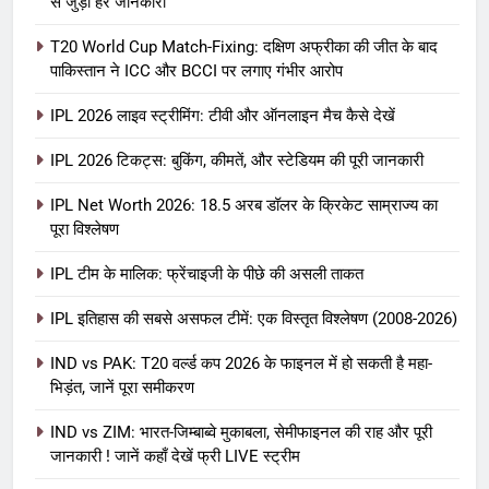
से जुड़ी हर जानकारी
T20 World Cup Match-Fixing: दक्षिण अफ्रीका की जीत के बाद
पाकिस्तान ने ICC और BCCI पर लगाए गंभीर आरोप
IPL 2026 लाइव स्ट्रीमिंग: टीवी और ऑनलाइन मैच कैसे देखें
IPL 2026 टिकट्स: बुकिंग, कीमतें, और स्टेडियम की पूरी जानकारी
5
IPL Net Worth 2026: 18.5 अरब डॉलर के क्रिकेट साम्राज्य का
IPL Net Worth 2026: 18.5 अरब डॉलर
पूरा विश्लेषण
के क्रिकेट साम्राज्य का पूरा विश्लेषण
IPL टीम के मालिक: फ्रेंचाइजी के पीछे की असली ताकत
आईपीएल 2026
क्रिकेट
IPL इतिहास की सबसे असफल टीमें: एक विस्तृत विश्लेषण (2008-2026)
6
IPL टीम के मालिक: फ्रेंचाइजी के पीछे की
IND vs PAK: T20 वर्ल्ड कप 2026 के फाइनल में हो सकती है महा-
भिड़ंत, जानें पूरा समीकरण
असली ताकत
आईपीएल 2026
क्रिकेट
IND vs ZIM: भारत-जिम्बाब्वे मुकाबला, सेमीफाइनल की राह और पूरी
जानकारी ! जानें कहाँ देखें फ्री LIVE स्ट्रीम
7