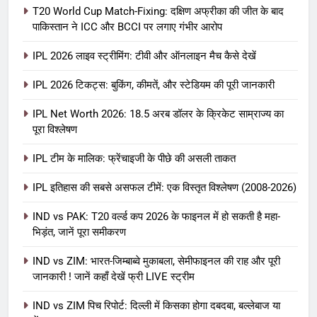
T20 World Cup Match-Fixing: दक्षिण अफ्रीका की जीत के बाद
पाकिस्तान ने ICC और BCCI पर लगाए गंभीर आरोप
IPL 2026 लाइव स्ट्रीमिंग: टीवी और ऑनलाइन मैच कैसे देखें
IPL 2026 टिकट्स: बुकिंग, कीमतें, और स्टेडियम की पूरी जानकारी
5
IPL Net Worth 2026: 18.5 अरब डॉलर के क्रिकेट साम्राज्य का
IPL Net Worth 2026: 18.5 अरब डॉलर
पूरा विश्लेषण
के क्रिकेट साम्राज्य का पूरा विश्लेषण
IPL टीम के मालिक: फ्रेंचाइजी के पीछे की असली ताकत
आईपीएल 2026
क्रिकेट
IPL इतिहास की सबसे असफल टीमें: एक विस्तृत विश्लेषण (2008-2026)
6
IPL टीम के मालिक: फ्रेंचाइजी के पीछे की
IND vs PAK: T20 वर्ल्ड कप 2026 के फाइनल में हो सकती है महा-
भिड़ंत, जानें पूरा समीकरण
असली ताकत
आईपीएल 2026
क्रिकेट
IND vs ZIM: भारत-जिम्बाब्वे मुकाबला, सेमीफाइनल की राह और पूरी
जानकारी ! जानें कहाँ देखें फ्री LIVE स्ट्रीम
7
IND vs ZIM पिच रिपोर्ट: दिल्ली में किसका होगा दबदबा, बल्लेबाज या
IPL इतिहास की सबसे असफल टीमें: एक