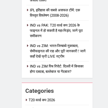
असली ताकत
IPL इतिहास की सबसे असफल टीमें: एक
विस्तृत विश्लेषण (2008-2026)
5
IPL Net Worth 2026: 18.5 अरब
IND vs PAK: T20 वर्ल्ड कप 2026 के
डॉलर के क्रिकेट साम्राज्य का पूरा
फाइनल में हो सकती है महा-भिड़ंत, जानें पूरा
विश्लेषण
समीकरण
आईपीएल 2026
क्रिकेट
IND vs ZIM: भारत-जिम्बाब्वे मुकाबला,
6
IPL टीम के मालिक: फ्रेंचाइजी के पीछे
सेमीफाइनल की राह और पूरी जानकारी ! जानें
कहाँ देखें फ्री LIVE स्ट्रीम
की असली ताकत
आईपीएल 2026
क्रिकेट
IND vs ZIM पिच रिपोर्ट: दिल्ली में किसका
होगा दबदबा, बल्लेबाज या गेंदबाज?
7
IPL इतिहास की सबसे असफल टीमें: एक
विस्तृत विश्लेषण (2008-2026)
Categories
क्रिकेट
T20 वर्ल्ड कप 2026
8
IND vs PAK: T20 वर्ल्ड कप 2026 के