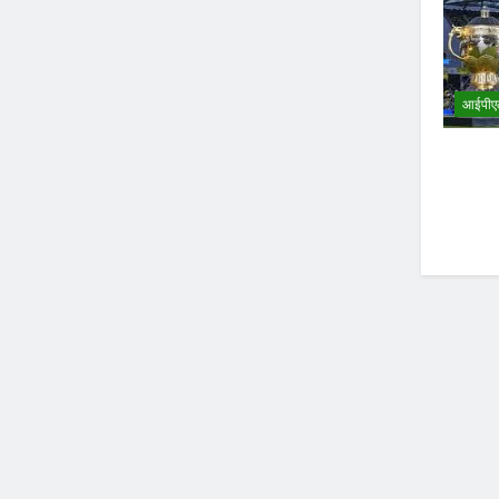
आईपीए