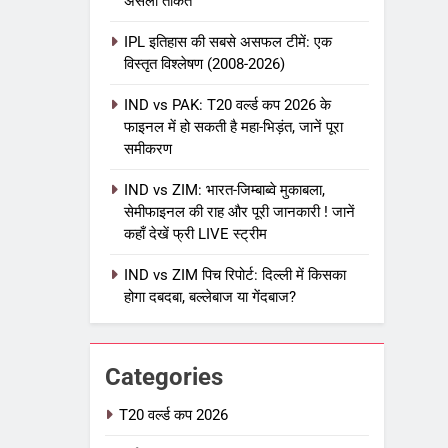
असली ताकत
IPL इतिहास की सबसे असफल टीमें: एक
विस्तृत विश्लेषण (2008-2026)
5
IPL Net Worth 2026: 18.5 अरब
IND vs PAK: T20 वर्ल्ड कप 2026 के
डॉलर के क्रिकेट साम्राज्य का पूरा
फाइनल में हो सकती है महा-भिड़ंत, जानें पूरा
विश्लेषण
समीकरण
आईपीएल 2026
क्रिकेट
IND vs ZIM: भारत-जिम्बाब्वे मुकाबला,
6
IPL टीम के मालिक: फ्रेंचाइजी के पीछे
सेमीफाइनल की राह और पूरी जानकारी ! जानें
कहाँ देखें फ्री LIVE स्ट्रीम
की असली ताकत
आईपीएल 2026
क्रिकेट
IND vs ZIM पिच रिपोर्ट: दिल्ली में किसका
होगा दबदबा, बल्लेबाज या गेंदबाज?
7
IPL इतिहास की सबसे असफल टीमें: एक
विस्तृत विश्लेषण (2008-2026)
Categories
क्रिकेट
T20 वर्ल्ड कप 2026
8
IND vs PAK: T20 वर्ल्ड कप 2026 के