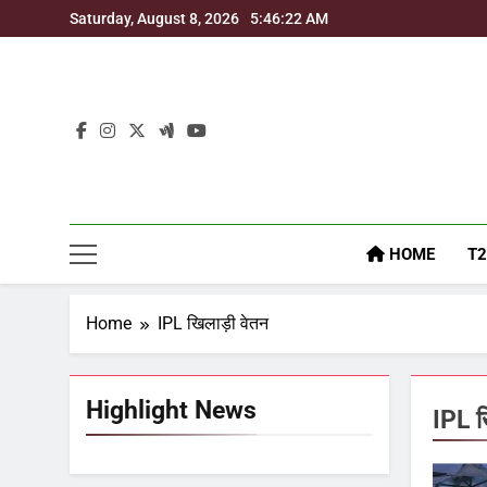
Skip
Saturday, August 8, 2026
5:46:23 AM
to
content
HOME
T2
Home
IPL खिलाड़ी वेतन
Highlight News
IPL ख