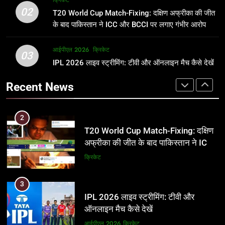
क्रिकेट
उम्र, परिवार, करियर और शादी से जुड़ी हर
फाइनल में हो सकती है महा-भिड़ंत, जानें पूरा
02
T20 World Cup Match-Fixing: दक्षिण अफ्रीका की जीत
जानकारी
समीकरण
क्रिकेट
T20 वर्ल्ड कप 2026
के बाद पाकिस्तान ने ICC और BCCI पर लगाए गंभीर आरोप
2
आईपीएल 2026
क्रिकेट
1
03
T20 World Cup Match-Fixing: दक्षिण
IPL 2026 लाइव स्ट्रीमिंग: टीवी और ऑनलाइन मैच कैसे देखें
अर्जुन तेंदुलकर की पत्नी सानिया चंडोक:
अफ्रीका की जीत के बाद पाकिस्तान ने ICC
उम्र, परिवार, करियर और शादी से जुड़ी हर
Recent News
और BCCI पर लगाए गंभीर आरोप
जानकारी
क्रिकेट
क्रिकेट
3
2
IPL 2026 लाइव स्ट्रीमिंग: टीवी और
T20 World Cup Match-Fixing: दक्षिण
ऑनलाइन मैच कैसे देखें
अफ्रीका की जीत के बाद पाकिस्तान ने ICC
और BCCI पर लगाए गंभीर आरोप
आईपीएल 2026
क्रिकेट
क्रिकेट
4
3
IPL 2026 टिकट्स: बुकिंग, कीमतें, और
IPL 2026 लाइव स्ट्रीमिंग: टीवी और
स्टेडियम की पूरी जानकारी
ऑनलाइन मैच कैसे देखें
आईपीएल 2026
क्रिकेट
आईपीएल 2026
क्रिकेट