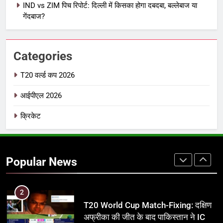
IND vs ZIM पिच रिपोर्ट: दिल्ली में किसका होगा दबदबा, बल्लेबाज या
IPL इतिहास की सबसे असफल टीमें: एक
गेंदबाज?
विस्तृत विश्लेषण (2008-2026)
क्रिकेट
Categories
8
IND vs PAK: T20 वर्ल्ड कप 2026 के
T20 वर्ल्ड कप 2026
फाइनल में हो सकती है महा-भिड़ंत, जानें पूरा
आईपीएल 2026
समीकरण
T20 वर्ल्ड कप 2026
क्रिकेट
1
अर्जुन तेंदुलकर की पत्नी सानिया चंडोक:
उम्र, परिवार, करियर और शादी से जुड़ी हर
Popular News
जानकारी
क्रिकेट
2
T20 World Cup Match-Fixing: दक्षिण
अफ्रीका की जीत के बाद पाकिस्तान ने ICC