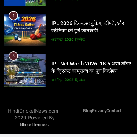
5
4
IPL Net Worth 2026: 18.5 अरब डॉलर
IPL 2026 टिकट्स: बुकिंग, कीमतें, और
के क्रिकेट साम्राज्य का पूरा विश्लेषण
स्टेडियम की पूरी जानकारी
आईपीएल 2026
क्रिकेट
आईपीएल 2026
क्रिकेट
6
5
IPL टीम के मालिक: फ्रेंचाइजी के पीछे की
IPL Net Worth 2026: 18.5 अरब डॉलर
असली ताकत
के क्रिकेट साम्राज्य का पूरा विश्लेषण
आईपीएल 2026
क्रिकेट
आईपीएल 2026
क्रिकेट
7
6
IPL इतिहास की सबसे असफल टीमें: एक
IPL टीम के मालिक: फ्रेंचाइजी के पीछे की
विस्तृत विश्लेषण (2008-2026)
HindiCricketNews.com -
Blog
Privacy
Contact
असली ताकत
2026. Powered By
क्रिकेट
आईपीएल 2026
क्रिकेट
.
BlazeThemes
8
7