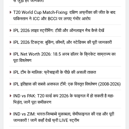
से जुड़ी हर जानकारी
T20 World Cup Match-Fixing: दक्षिण अफ्रीका की जीत के बाद
पाकिस्तान ने ICC और BCCI पर लगाए गंभीर आरोप
IPL 2026 लाइव स्ट्रीमिंग: टीवी और ऑनलाइन मैच कैसे देखें
IPL 2026 टिकट्स: बुकिंग, कीमतें, और स्टेडियम की पूरी जानकारी
5
IPL Net Worth 2026: 18.5 अरब डॉलर के क्रिकेट साम्राज्य का
IPL Net Worth 2026: 18.5 अरब डॉलर
पूरा विश्लेषण
के क्रिकेट साम्राज्य का पूरा विश्लेषण
IPL टीम के मालिक: फ्रेंचाइजी के पीछे की असली ताकत
आईपीएल 2026
क्रिकेट
IPL इतिहास की सबसे असफल टीमें: एक विस्तृत विश्लेषण (2008-2026)
6
IPL टीम के मालिक: फ्रेंचाइजी के पीछे की
IND vs PAK: T20 वर्ल्ड कप 2026 के फाइनल में हो सकती है महा-
भिड़ंत, जानें पूरा समीकरण
असली ताकत
आईपीएल 2026
क्रिकेट
IND vs ZIM: भारत-जिम्बाब्वे मुकाबला, सेमीफाइनल की राह और पूरी
जानकारी ! जानें कहाँ देखें फ्री LIVE स्ट्रीम
7