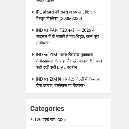
असली ताकत
IPL इतिहास की सबसे असफल टीमें: एक
विस्तृत विश्लेषण (2008-2026)
5
IPL Net Worth 2026: 18.5 अरब
IND vs PAK: T20 वर्ल्ड कप 2026 के
डॉलर के क्रिकेट साम्राज्य का पूरा
फाइनल में हो सकती है महा-भिड़ंत, जानें पूरा
विश्लेषण
समीकरण
आईपीएल 2026
क्रिकेट
IND vs ZIM: भारत-जिम्बाब्वे मुकाबला,
6
IPL टीम के मालिक: फ्रेंचाइजी के पीछे
सेमीफाइनल की राह और पूरी जानकारी ! जानें
कहाँ देखें फ्री LIVE स्ट्रीम
की असली ताकत
आईपीएल 2026
क्रिकेट
IND vs ZIM पिच रिपोर्ट: दिल्ली में किसका
होगा दबदबा, बल्लेबाज या गेंदबाज?
7
IPL इतिहास की सबसे असफल टीमें: एक
विस्तृत विश्लेषण (2008-2026)
Categories
क्रिकेट
T20 वर्ल्ड कप 2026
8
IND vs PAK: T20 वर्ल्ड कप 2026 के