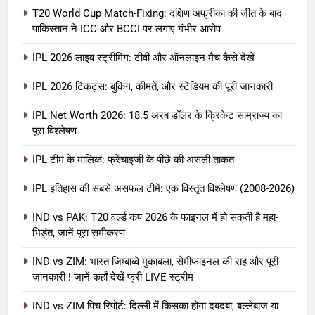
T20 World Cup Match-Fixing: दक्षिण अफ्रीका की जीत के बाद
पाकिस्तान ने ICC और BCCI पर लगाए गंभीर आरोप
IPL 2026 लाइव स्ट्रीमिंग: टीवी और ऑनलाइन मैच कैसे देखें
IPL 2026 टिकट्स: बुकिंग, कीमतें, और स्टेडियम की पूरी जानकारी
5
IPL Net Worth 2026: 18.5 अरब डॉलर के क्रिकेट साम्राज्य का
IPL Net Worth 2026: 18.5 अरब डॉलर
पूरा विश्लेषण
के क्रिकेट साम्राज्य का पूरा विश्लेषण
IPL टीम के मालिक: फ्रेंचाइजी के पीछे की असली ताकत
आईपीएल 2026
क्रिकेट
IPL इतिहास की सबसे असफल टीमें: एक विस्तृत विश्लेषण (2008-2026)
6
IPL टीम के मालिक: फ्रेंचाइजी के पीछे की
IND vs PAK: T20 वर्ल्ड कप 2026 के फाइनल में हो सकती है महा-
भिड़ंत, जानें पूरा समीकरण
असली ताकत
आईपीएल 2026
क्रिकेट
IND vs ZIM: भारत-जिम्बाब्वे मुकाबला, सेमीफाइनल की राह और पूरी
जानकारी ! जानें कहाँ देखें फ्री LIVE स्ट्रीम
7
IND vs ZIM पिच रिपोर्ट: दिल्ली में किसका होगा दबदबा, बल्लेबाज या
IPL इतिहास की सबसे असफल टीमें: एक