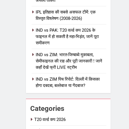
असली ताकत
IPL इतिहास की सबसे असफल टीमें: एक
विस्तृत विश्लेषण (2008-2026)
5
IPL Net Worth 2026: 18.5 अरब
IND vs PAK: T20 वर्ल्ड कप 2026 के
डॉलर के क्रिकेट साम्राज्य का पूरा
फाइनल में हो सकती है महा-भिड़ंत, जानें पूरा
विश्लेषण
समीकरण
आईपीएल 2026
क्रिकेट
IND vs ZIM: भारत-जिम्बाब्वे मुकाबला,
6
IPL टीम के मालिक: फ्रेंचाइजी के पीछे
सेमीफाइनल की राह और पूरी जानकारी ! जानें
कहाँ देखें फ्री LIVE स्ट्रीम
की असली ताकत
आईपीएल 2026
क्रिकेट
IND vs ZIM पिच रिपोर्ट: दिल्ली में किसका
होगा दबदबा, बल्लेबाज या गेंदबाज?
7
IPL इतिहास की सबसे असफल टीमें: एक
विस्तृत विश्लेषण (2008-2026)
Categories
क्रिकेट
T20 वर्ल्ड कप 2026
8
IND vs PAK: T20 वर्ल्ड कप 2026 के