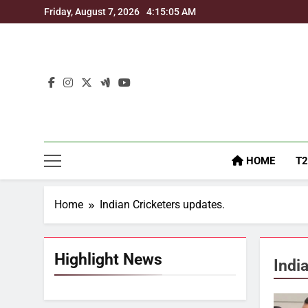
Skip
Friday, August 7, 2026
4:15:05 AM
to
content
HOME
T2
Home
Indian Cricketers updates.
Highlight News
Indi