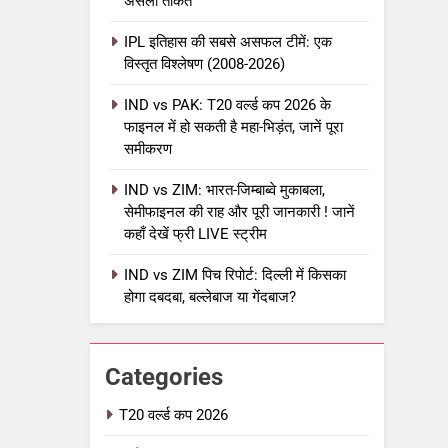
असली ताकत
IPL इतिहास की सबसे असफल टीमें: एक
विस्तृत विश्लेषण (2008-2026)
5
IPL Net Worth 2026: 18.5 अरब
IND vs PAK: T20 वर्ल्ड कप 2026 के
डॉलर के क्रिकेट साम्राज्य का पूरा
फाइनल में हो सकती है महा-भिड़ंत, जानें पूरा
विश्लेषण
समीकरण
आईपीएल 2026
क्रिकेट
IND vs ZIM: भारत-जिम्बाब्वे मुकाबला,
6
IPL टीम के मालिक: फ्रेंचाइजी के पीछे
सेमीफाइनल की राह और पूरी जानकारी ! जानें
कहाँ देखें फ्री LIVE स्ट्रीम
की असली ताकत
आईपीएल 2026
क्रिकेट
IND vs ZIM पिच रिपोर्ट: दिल्ली में किसका
होगा दबदबा, बल्लेबाज या गेंदबाज?
7
IPL इतिहास की सबसे असफल टीमें: एक
विस्तृत विश्लेषण (2008-2026)
Categories
क्रिकेट
T20 वर्ल्ड कप 2026
8
IND vs PAK: T20 वर्ल्ड कप 2026 के