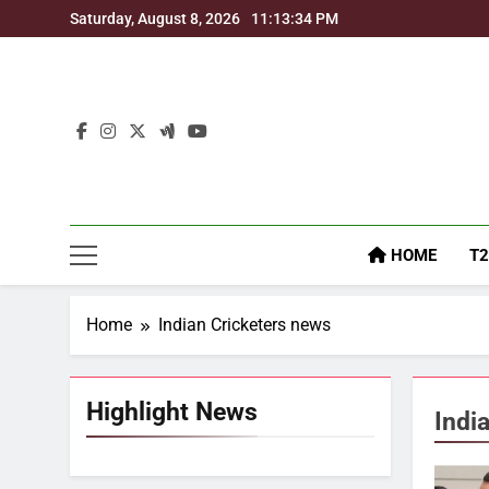
Skip
Saturday, August 8, 2026
11:13:34 PM
to
content
HOME
T2
Home
Indian Cricketers news
Highlight News
Indi